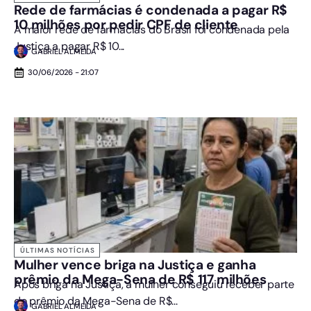
Rede de farmácias é condenada a pagar R$
10 milhões por pedir CPF de cliente
A maior rede de farmácias do Brasil foi condenada pela
Justiça a pagar R$ 10...
GABRIEL ALMEIDA
30/06/2026 - 21:07
ÚLTIMAS NOTÍCIAS
Mulher vence briga na Justiça e ganha
prêmio da Mega-Sena de R$ 117 milhões
Após briga na Justiça, a mulher conseguiu receber parte
do prêmio da Mega-Sena de R$...
GABRIEL ALMEIDA