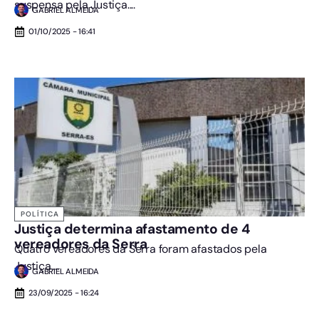
suspensa pela Justiça....
GABRIEL ALMEIDA
01/10/2025 - 16:41
POLÍTICA
Justiça determina afastamento de 4
vereadores da Serra
Quatro vereadores da Serra foram afastados pela
Justiça....
GABRIEL ALMEIDA
23/09/2025 - 16:24