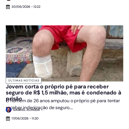
30/06/2026 - 12:22
ÚLTIMAS NOTÍCIAS
Jovem corta o próprio pé para receber
seguro de R$ 1,5 milhão, mas é condenado à
prisão
O homem de 26 anos amputou o próprio pé para tentar
receber indenização de seguro....
GABRIEL ALMEIDA
17/06/2026 - 11:20