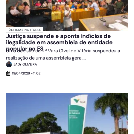
ÚLTIMAS NOTÍCIAS
Justiça suspende e aponta indícios de
ilegalidade em assembleia de entidade
popular no ES
Uma decisão da 2ª Vara Cível de Vitória suspendeu a
realização de uma assembleia geral,...
JADY OLIVEIRA
19/04/2026 - 11:02