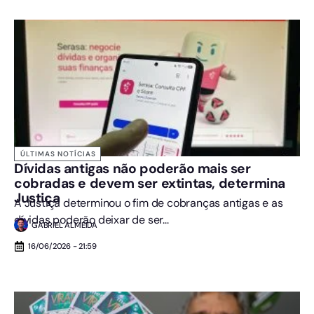
ÚLTIMAS NOTÍCIAS
Dívidas antigas não poderão mais ser
cobradas e devem ser extintas, determina
Justiça
A Justiça determinou o fim de cobranças antigas e as
dívidas poderão deixar de ser...
GABRIEL ALMEIDA
16/06/2026 - 21:59