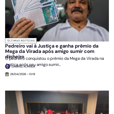
ÚLTIMAS NOTÍCIAS
Pedreiro vai à Justiça e ganha prêmio da
Mega da Virada após amigo sumir com
dinheiro
O pedreiro conquistou o prêmio da Mega da Virada na
Justiça após seu amigo sumir...
GABRIEL ALMEIDA
28/04/2026 - 13:19