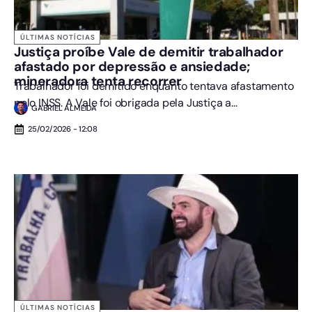
ÚLTIMAS NOTÍCIAS
Justiça proíbe Vale de demitir trabalhador
afastado por depressão e ansiedade;
mineradora tenta recorrer
Trabalhador foi demitido enquanto tentava afastamento
pelo INSS. A Vale foi obrigada pela Justiça a...
GABRIEL ALMEIDA
25/02/2026 - 12:08
ÚLTIMAS NOTÍCIAS