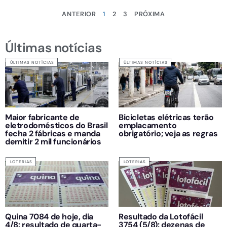
ANTERIOR
1
2
3
PRÓXIMA
Últimas notícias
ÚLTIMAS NOTÍCIAS
ÚLTIMAS NOTÍCIAS
Maior fabricante de
Bicicletas elétricas terão
eletrodomésticos do Brasil
emplacamento
fecha 2 fábricas e manda
obrigatório; veja as regras
demitir 2 mil funcionários
LOTERIAS
LOTERIAS
Quina 7084 de hoje, dia
Resultado da Lotofácil
4/8: resultado de quarta-
3754 (5/8): dezenas de