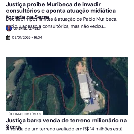
Justiça proíbe Muribeca de invadir
consultórios e aponta atuação midiática
focada na Serra
Decisão impôs limites à atuação de Pablo Muribeca,
proibiu acesso a consultórios, mas não vedou...
GABRIEL ALMEIDA
08/01/2026 - 16:04
ÚLTIMAS NOTÍCIAS
Justiça barra venda de terreno milionário na
Serra
A venda de um terreno avaliado em R$ 14 milhões está