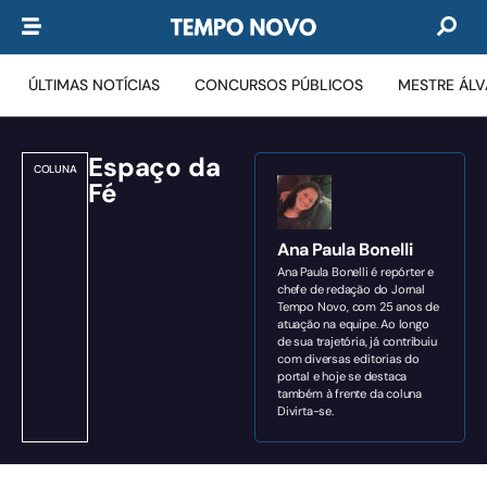
ÚLTIMAS NOTÍCIAS
CONCURSOS PÚBLICOS
MESTRE ÁL
Espaço da
COLUNA
Fé
Ana Paula Bonelli
Ana Paula Bonelli é repórter e
chefe de redação do Jornal
Tempo Novo, com 25 anos de
atuação na equipe. Ao longo
de sua trajetória, já contribuiu
com diversas editorias do
portal e hoje se destaca
também à frente da coluna
Divirta-se.