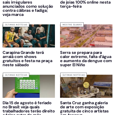
sais irregulares
de joias 100% online nesta
anunciados como solução
terça-feira
contra cãibras e fadiga;
veja marca
ÚLTIMAS NOTÍCIAS
MESTRE ÁLVARO
Carapina Grande terá
Serra se prepara para
arraiá com shows
calor extremo, falta d’água
gratuitos e festa na praça
e aumento da dengue com
neste sábado
super El Niño
ÚLTIMAS NOTÍCIAS
ÚLTIMAS NOTÍCIAS
Dia 15 de agosto é feriado
Santa Cruz ganha galeria
no Brasil: veja quais
de arte com exposição
trabalhadores terão direito
gratuita de cinco artistas