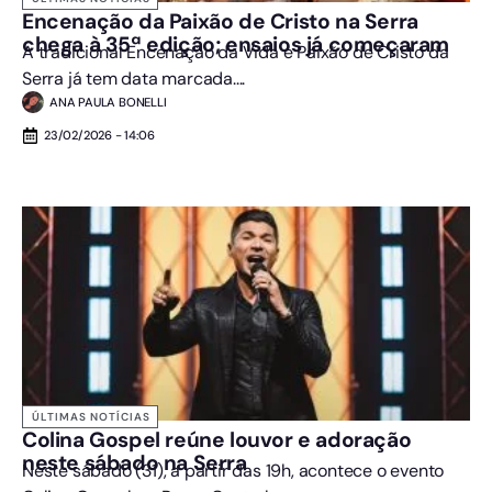
Encenação da Paixão de Cristo na Serra
chega à 35ª edição; ensaios já começaram
A tradicional Encenação da Vida e Paixão de Cristo da
Serra já tem data marcada....
ANA PAULA BONELLI
23/02/2026 - 14:06
ÚLTIMAS NOTÍCIAS
Colina Gospel reúne louvor e adoração
neste sábado na Serra
Neste sábado (31), a partir das 19h, acontece o evento