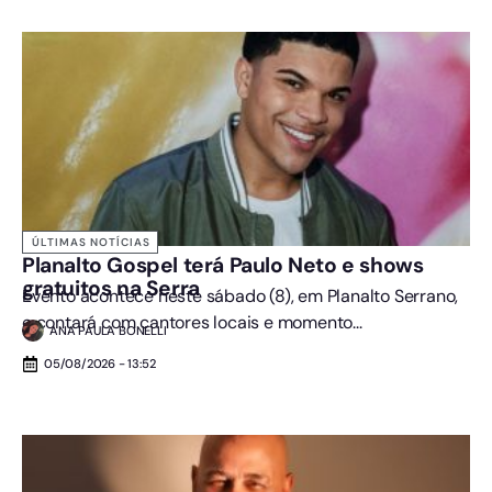
ÚLTIMAS NOTÍCIAS
Planalto Gospel terá Paulo Neto e shows
gratuitos na Serra
Evento acontece neste sábado (8), em Planalto Serrano,
e contará com cantores locais e momento...
ANA PAULA BONELLI
05/08/2026 - 13:52