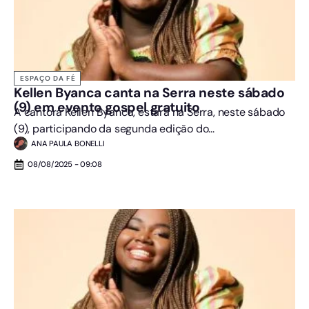
ESPAÇO DA FÉ
Kellen Byanca canta na Serra neste sábado
(9) em evento gospel gratuito
A cantora Kellen Byanca, estará na Serra, neste sábado
(9), participando da segunda edição do...
ANA PAULA BONELLI
08/08/2025 - 09:08