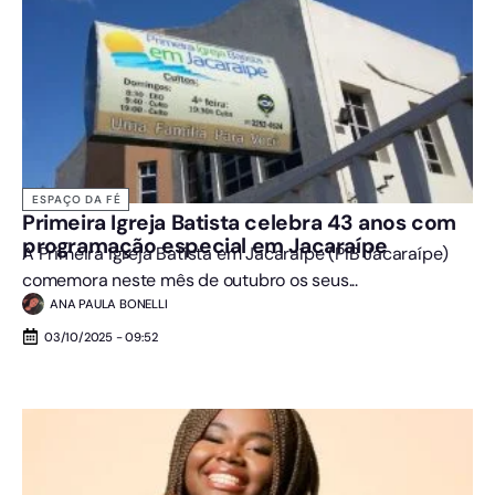
ESPAÇO DA FÉ
Primeira Igreja Batista celebra 43 anos com
programação especial em Jacaraípe
A Primeira Igreja Batista em Jacaraípe (PIB Jacaraípe)
comemora neste mês de outubro os seus...
ANA PAULA BONELLI
03/10/2025 - 09:52