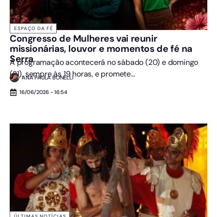
ESPAÇO DA FÉ
Congresso de Mulheres vai reunir
missionárias, louvor e momentos de fé na
Serra
A programação acontecerá no sábado (20) e domingo
(21), sempre às 19 horas, e promete...
ANA PAULA BONELLI
16/06/2026 - 16:54
ÚLTIMAS NOTÍCIAS