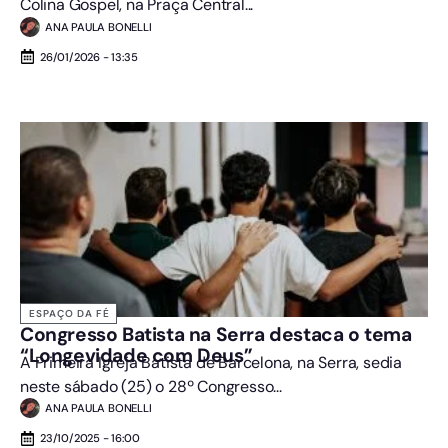
Colina Gospel, na Praça Central...
ANA PAULA BONELLI
26/01/2026 - 13:35
ESPAÇO DA FÉ
Congresso Batista na Serra destaca o tema
“Longevidade com Deus”
A Primeira Igreja Batista de Barcelona, na Serra, sedia
neste sábado (25) o 28º Congresso...
ANA PAULA BONELLI
23/10/2025 - 16:00