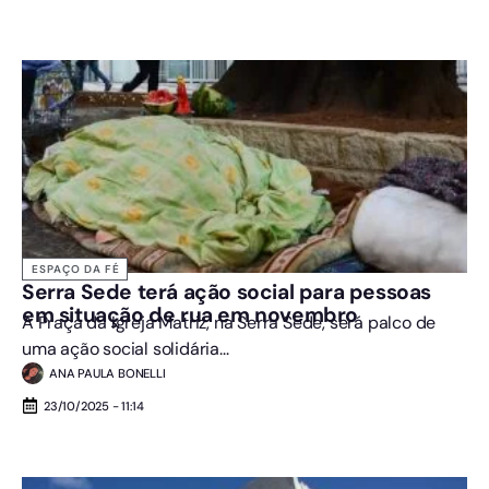
ESPAÇO DA FÉ
Serra Sede terá ação social para pessoas
em situação de rua em novembro
A Praça da Igreja Matriz, na Serra Sede, será palco de
uma ação social solidária...
ANA PAULA BONELLI
23/10/2025 - 11:14