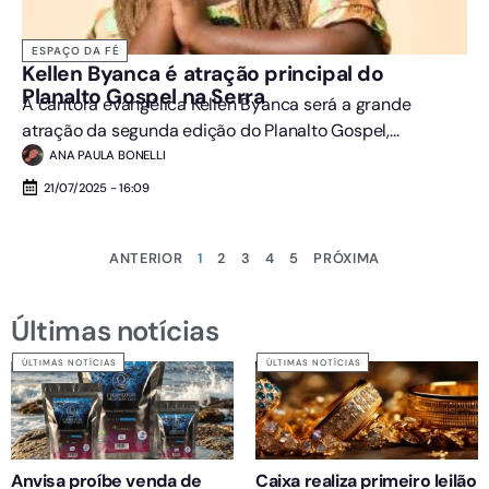
ESPAÇO DA FÉ
Kellen Byanca é atração principal do
Planalto Gospel na Serra
A cantora evangélica Kellen Byanca será a grande
atração da segunda edição do Planalto Gospel,...
ANA PAULA BONELLI
21/07/2025 - 16:09
ANTERIOR
1
2
3
4
5
PRÓXIMA
Últimas notícias
ÚLTIMAS NOTÍCIAS
ÚLTIMAS NOTÍCIAS
Anvisa proíbe venda de
Caixa realiza primeiro leilão