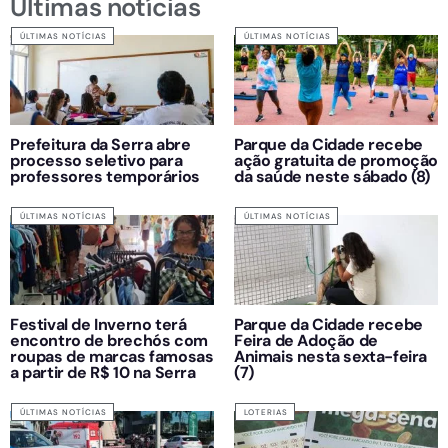
Últimas notícias
ÚLTIMAS NOTÍCIAS
ÚLTIMAS NOTÍCIAS
Prefeitura da Serra abre
Parque da Cidade recebe
processo seletivo para
ação gratuita de promoção
professores temporários
da saúde neste sábado (8)
ÚLTIMAS NOTÍCIAS
ÚLTIMAS NOTÍCIAS
Festival de Inverno terá
Parque da Cidade recebe
encontro de brechós com
Feira de Adoção de
roupas de marcas famosas
Animais nesta sexta-feira
a partir de R$ 10 na Serra
(7)
ÚLTIMAS NOTÍCIAS
LOTERIAS