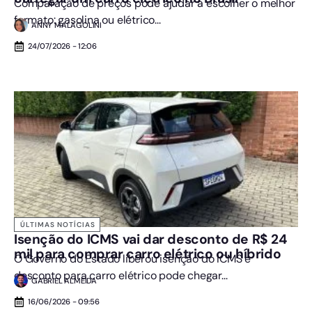
Comparação de preços pode ajudar a escolher o melhor
formato: gasolina ou elétrico...
ANNY MALAGOLINI
24/07/2026 - 12:06
ÚLTIMAS NOTÍCIAS
Isenção do ICMS vai dar desconto de R$ 24
mil para comprar carro elétrico ou híbrido
O Governo do Estado liberou isenção do ICMS e
desconto para carro elétrico pode chegar...
GABRIEL ALMEIDA
16/06/2026 - 09:56