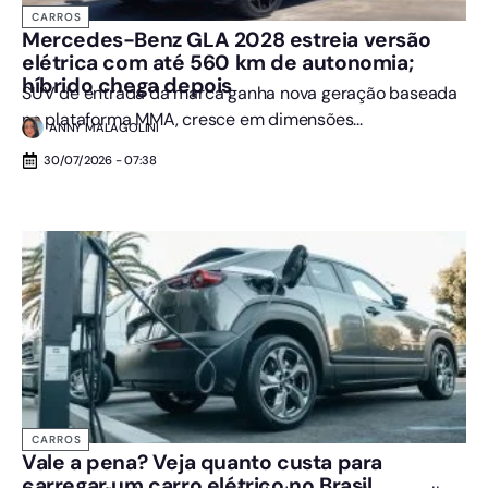
CARROS
Mercedes-Benz GLA 2028 estreia versão
elétrica com até 560 km de autonomia;
híbrido chega depois
SUV de entrada da marca ganha nova geração baseada
na plataforma MMA, cresce em dimensões...
ANNY MALAGOLINI
30/07/2026 - 07:38
CARROS
Vale a pena? Veja quanto custa para
carregar um carro elétrico no Brasil