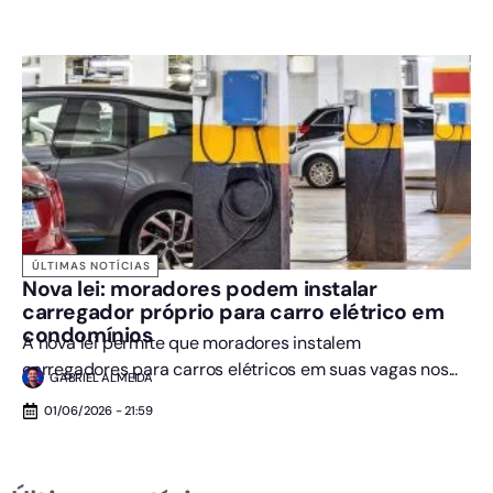
ÚLTIMAS NOTÍCIAS
Nova lei: moradores podem instalar
carregador próprio para carro elétrico em
condomínios
A nova lei permite que moradores instalem
carregadores para carros elétricos em suas vagas nos...
GABRIEL ALMEIDA
01/06/2026 - 21:59