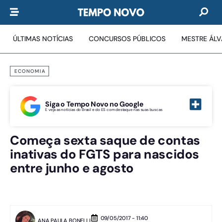
ÚLTIMAS NOTÍCIAS
CONCURSOS PÚBLICOS
MESTRE ÁL
ECONOMIA
Siga o Tempo Novo no Google
E veja as notícias do Brasil e do ES com destaque nas suas buscas
Começa sexta saque de contas
inativas do FGTS para nascidos
entre junho e agosto
09/05/2017 - 11:40
ANA PAULA BONELLI