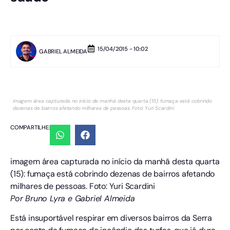
15/04/2015 - 10:02
GABRIEL ALMEIDA
imagem área capturada no início da manhã desta quarta (15): fumaça está cobrindo
dezenas de bairros afetando milhares de pessoas. Foto: Yuri Scardini
COMPARTILHE:
imagem área capturada no início da manhã desta quarta
(15): fumaça está cobrindo dezenas de bairros afetando
milhares de pessoas. Foto: Yuri Scardini
Por Bruno Lyra e Gabriel Almeida
Está insuportável respirar em diversos bairros da Serra