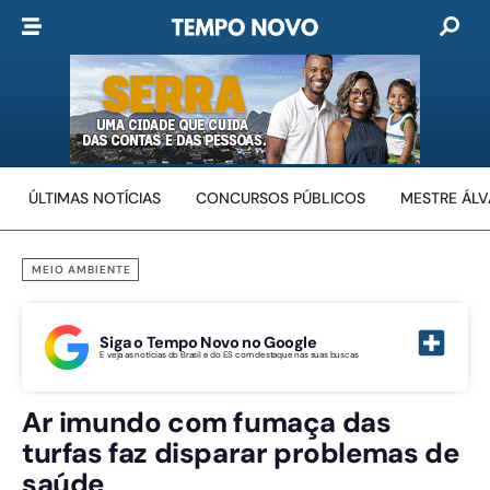
ÚLTIMAS NOTÍCIAS
CONCURSOS PÚBLICOS
MESTRE ÁL
MEIO AMBIENTE
Siga o Tempo Novo no Google
E veja as notícias do Brasil e do ES com destaque nas suas buscas
Ar imundo com fumaça das
turfas faz disparar problemas de
saúde