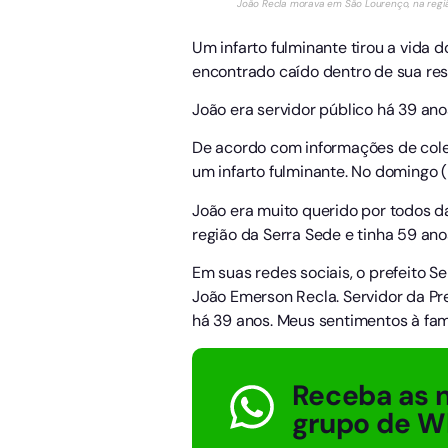
João Recla morava em São Lourenço, na região
Um infarto fulminante tirou a vida d
encontrado caído dentro de sua res
João era servidor público há 39 ano
De acordo com informações de coleg
um infarto fulminante. No domingo (
João era muito querido por todos 
região da Serra Sede e tinha 59 anos
Em suas redes sociais, o prefeito S
João Emerson Recla. Servidor da Pre
há 39 anos. Meus sentimentos à fam
Receba as n
grupo de W