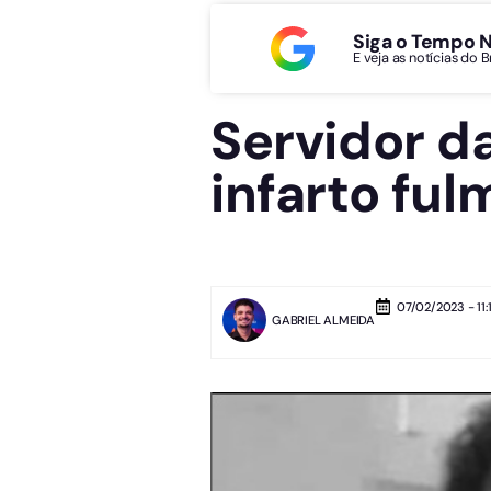
Siga o Tempo 
E veja as notícias do 
Servidor d
infarto ful
07/02/2023 - 11:
GABRIEL ALMEIDA