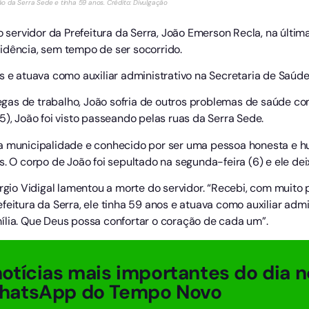
 da Serra Sede e tinha 59 anos. Crédito: Divulgação
o servidor da Prefeitura da Serra, João Emerson Recla, na última
idência, sem tempo de ser socorrido.
s e atuava como auxiliar administrativo na Secretaria de Saúde
as de trabalho, João sofria de outros problemas de saúde com
5), João foi visto passeando pelas ruas da Serra Sede.
da municipalidade e conhecido por ser uma pessoa honesta e h
. O corpo de João foi sepultado na segunda-feira (6) e ele deixa
ergio Vidigal lamentou a morte do servidor. “Recebi, com muito 
feitura da Serra, ele tinha 59 anos e atuava como auxiliar adm
ília. Que Deus possa confortar o coração de cada um”.
otícias mais importantes do dia n
hatsApp do Tempo Novo