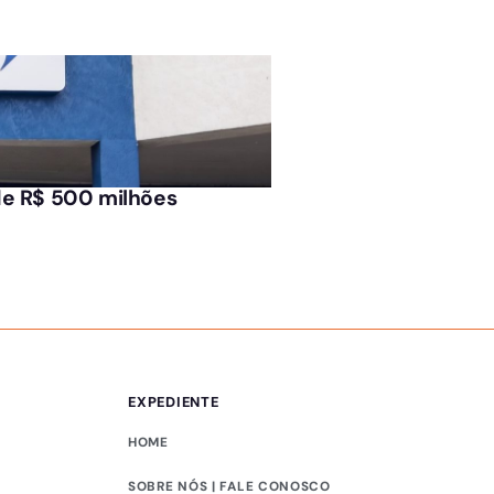
ÚLTIMAS NOTÍCIAS
de R$ 500 milhões
Novas profissões tê
EXPEDIENTE
HOME
SOBRE NÓS | FALE CONOSCO