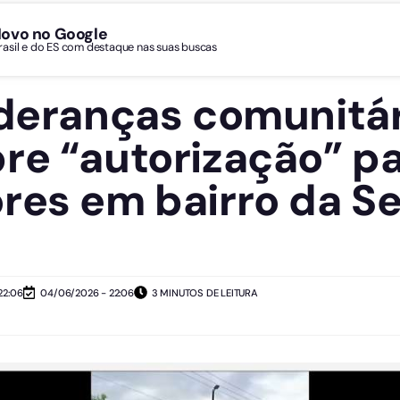
Novo no Google
Brasil e do ES com destaque nas suas buscas
ideranças comunitár
re “autorização” p
res em bairro da Se
22:06
04/06/2026 - 22:06
3 MINUTOS DE LEITURA