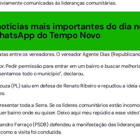
reviamente comunicadas às lideranças comunitárias.
otícias mais importantes do dia n
hatsApp do Tempo Novo
tas entre os vereadores. O vereador Agente Dias (Republicano
or. Pedir permissão para entrar em um bairro e buscar melhori
entamos todo o município”, declarou.
ouza (PL) saiu em defesa de Renato Ribeiro e repudiou a idei
es.
resentar toda a Serra. Se os líderes comunitários estão inco
er bairro onde eu quiser. Deixo aqui meu repúdio a esse vídeo”
eandro Ferraço (PSDB) defendeu a manifestação das lideranças
como a visita foi conduzida.