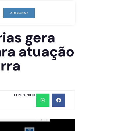
ADICIONAR
ias gera
ara atuação
rra
COMPARTILHE: