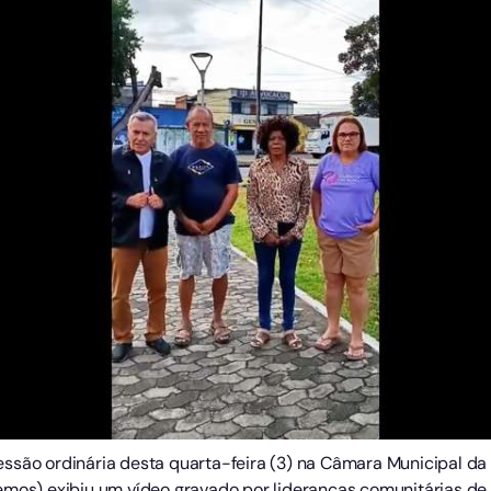
ssão ordinária desta quarta-feira (3) na Câmara Municipal da 
emos) exibiu um vídeo gravado por lideranças comunitárias de