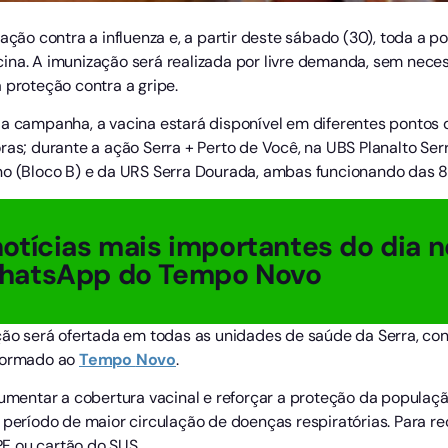
nação contra a influenza e, a partir deste sábado (30), toda a
cina. A imunização será realizada por livre demanda, sem nec
 proteção contra a gripe.
da campanha, a vacina estará disponível em diferentes pontos 
ras; durante a ação Serra + Perto de Você, na UBS Planalto Serr
no (Bloco B) e da URS Serra Dourada, ambas funcionando das 8 
otícias mais importantes do dia n
hatsApp do Tempo Novo
ação será ofertada em todas as unidades de saúde da Serra, co
nformado ao
Tempo
Novo
.
entar a cobertura vacinal e reforçar a proteção da populaç
 período de maior circulação de doenças respiratórias. Para re
F ou cartão do SUS