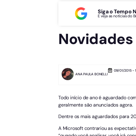
Siga o Tempo 
E veja as notícias do 
Novidades 
09/01/2015 - 
ANA PAULA BONELLI
Todo início de ano é aguardado co
geralmente são anunciados agora.
Dentre os mais aguardados para 201
A Microsoft contrariou as expectati
“quando você analisar, você irá con