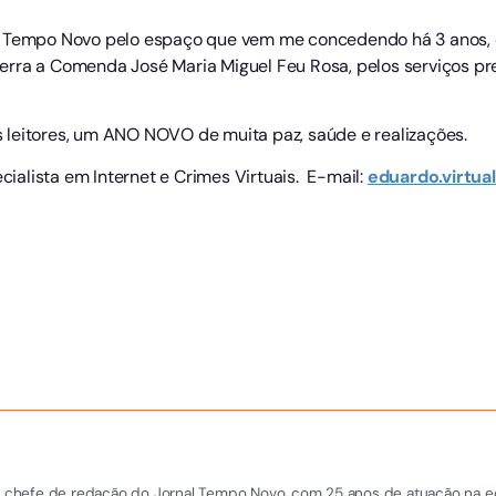
l Tempo Novo pelo espaço que vem me concedendo há 3 anos, q
erra a Comenda José Maria Miguel Feu Rosa, pelos serviços p
 leitores, um ANO NOVO de muita paz, saúde e realizações.
ialista em Internet e Crimes Virtuais. E-mail:
eduardo.virtu
 e chefe de redação do Jornal Tempo Novo, com 25 anos de atuação na equi