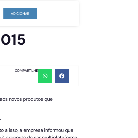
ADICIONAR
 2015
COMPARTILHE:
 aos novos produtos que
.
to a isso, a empresa informou que
 à proposta de ser multiplataforma,