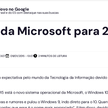
Novo no Google
Brasil e do ES com destaque nas suas buscas
da Microsoft para
13:07
09/01/2015 - 13:07
2 MINUTOS DE LEITURA
m expectativa pelo mundo da Tecnologia da Informação devido
5 está o novo sistema operacional da Microsoft, o Windows 10
vas e rumores e pulou o Windows 9, indo direto para o 10. Quan
cordar que esse é o nome mais apropriado”. Além disso, devido