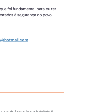
ue foi fundamental para eu ter
restados à segurança do povo
al@hotmail.com
pe. Ao longo de sua trajetória, já