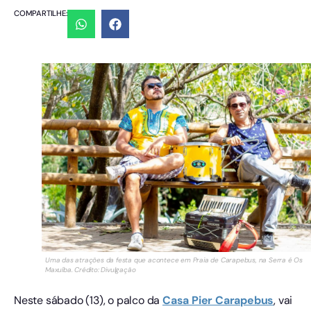
COMPARTILHE:
Uma das atrações da festa que acontece em Praia de Carapebus, na Serra é Os
Maxuíba. Crédito: Divulgação
Neste sábado (13), o palco da
Casa Pier Carapebus
, vai