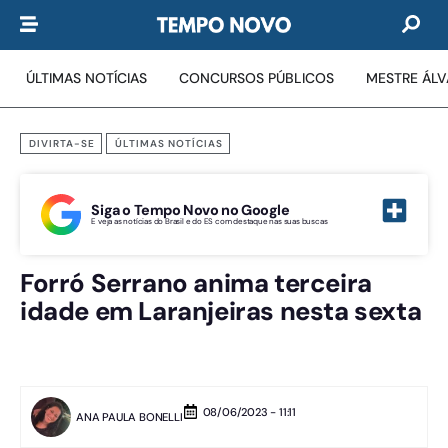
ÚLTIMAS NOTÍCIAS
CONCURSOS PÚBLICOS
MESTRE ÁL
DIVIRTA-SE
ÚLTIMAS NOTÍCIAS
Siga o Tempo Novo no Google
E veja as notícias do Brasil e do ES com destaque nas suas buscas
Forró Serrano anima terceira
idade em Laranjeiras nesta sexta
08/06/2023 - 11:11
ANA PAULA BONELLI