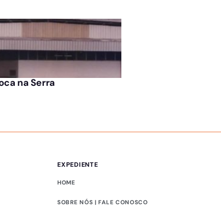
ARQUIVO
oca na Serra
Blitz do Consumidor
EXPEDIENTE
HOME
SOBRE NÓS | FALE CONOSCO