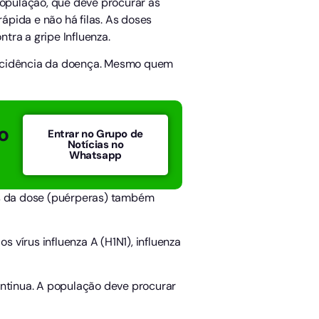
população, que deve procurar as
pida e não há filas. As doses
tra a gripe Influenza.
incidência da doença. Mesmo quem
o
Entrar no Grupo de
Notícias no
Whatsapp
es da dose (puérperas) também
s vírus influenza A (H1N1), influenza
ntinua. A população deve procurar