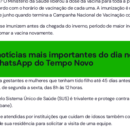
? O Ministério da Saúde liberou a dose da vacina para toda a 
rdo com o horário de vacinação de cada uma. A imunização é rá
 de junho quando termina a Campanha Nacional de Vacinação con
 se imunizem antes da chegada do inverno, período de maior 
tomar a vacina novamente.
otícias mais importantes do dia n
hatsApp do Tempo Novo
a gestantes e mulheres que tenham tido filho até 45 dias ant
de segunda a sexta, das 8h às 12 horas.
lo Sistema Único de Saúde (SUS) é trivalente e protege contra o
bane).
 atendidas por instituições que cuidam de idosos também co
sua residência para solicitar a visita de uma equipe.