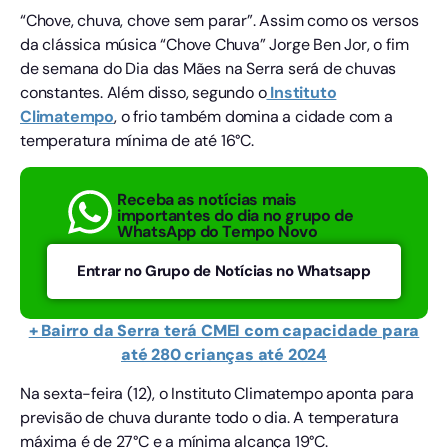
“Chove, chuva, chove sem parar”. Assim como os versos
da clássica música “Chove Chuva” Jorge Ben Jor, o fim
de semana do Dia das Mães na Serra será de chuvas
constantes. Além disso, segundo o
Instituto
Climatempo
, o frio também domina a cidade com a
temperatura mínima de até 16°C.
Receba as notícias mais
importantes do dia no grupo de
WhatsApp do Tempo Novo
Entrar no Grupo de Notícias no Whatsapp
+ Bairro da Serra terá CMEI com capacidade para
até 280 crianças até 2024
Na sexta-feira (12), o Instituto Climatempo aponta para
previsão de chuva durante todo o dia. A temperatura
máxima é de 27°C e a mínima alcança 19°C.