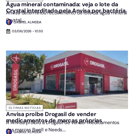
Água mineral contaminada: veja o lote da
Crystal interditado pela Anvisa por bactéria
Anvisa determinou recolhimento de lote da água mineral
Crystal....
GABRIEL ALMEIDA
03/06/2026 - 10:55
ÚLTIMAS NOTÍCIAS
Anvisa proíbe Drogasil de vender
medicamentos de marcas próprias
A Anvisa proibiu a Drogasil de vender medicamentos
das marcas Bwell e Needs....
GABRIEL ALMEIDA