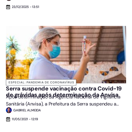
23/12/2025 - 13:51
ESPECIAL: PANDEMIA DE CORONAVÍRUS
Serra suspende vacinação contra Covid-19
de grávidas após determinação da Anvisa
Após determinação da Agência Nacional de Vigilância
Sanitária (Anvisa), a Prefeitura da Serra suspendeu a...
GABRIEL ALMEIDA
11/05/2021 - 12:19