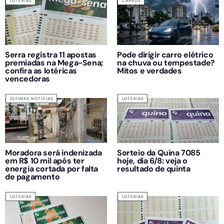
LOTERIAS
CARROS
Serra registra 11 apostas
Pode dirigir carro elétrico
premiadas na Mega-Sena;
na chuva ou tempestade?
confira as lotéricas
Mitos e verdades
vencedoras
ÚLTIMAS NOTÍCIAS
LOTERIAS
Moradora será indenizada
Sorteio da Quina 7085
em R$ 10 mil após ter
hoje, dia 6/8: veja o
energia cortada por falta
resultado de quinta
de pagamento
LOTERIAS
LOTERIAS