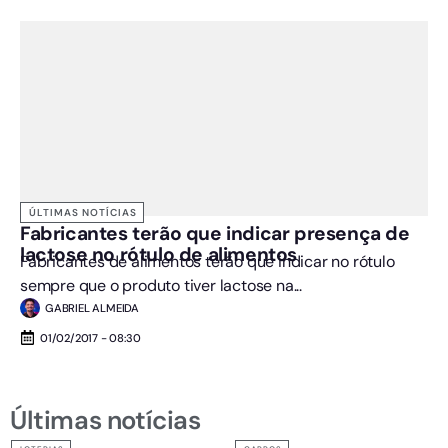
ÚLTIMAS NOTÍCIAS
Fabricantes terão que indicar presença de
lactose no rótulo de alimentos
Fabricantes de alimentos terão que indicar no rótulo
sempre que o produto tiver lactose na...
GABRIEL ALMEIDA
01/02/2017 - 08:30
Últimas notícias