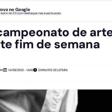
Novo no Google
Brasil e do ES com destaque nas suas buscas
campeonato de arte
ste fim de semana
:40
14/06/2023 - 14:40
2 MINUTOS DE LEITURA