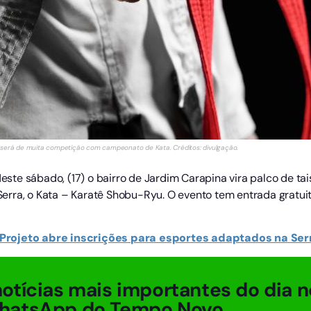
 será de muita competição com campeonato de Kata. Créditos: divulgação.
Neste sábado, (17) o bairro de Jardim Carapina vira palco de tai
rra, o Kata – Karatê Shobu-Ryu. O evento tem entrada gratuita
 Projeto abre inscrições para esportes adaptados na Ser
otícias mais importantes do dia n
hatsApp do Tempo Novo