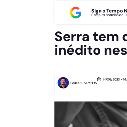
Siga o Tempo 
E veja as notícias do 
Serra tem 
inédito ne
14/06/2023 - 14
GABRIEL ALMEIDA