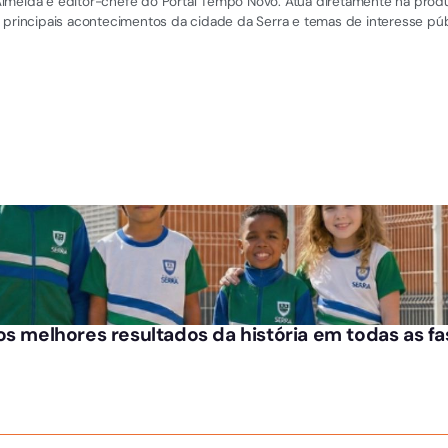
el Almeida é editor-chefe do Portal Tempo Novo. Atua diretamente na pro
 principais acontecimentos da cidade da Serra e temas de interesse púb
os melhores resultados da história em todas as f