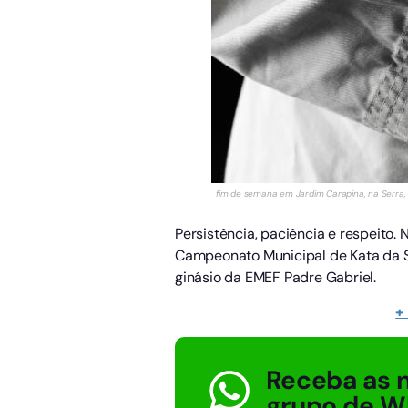
fim de semana em Jardim Carapina, na Serra,
Persistência, paciência e respeito. 
Campeonato Municipal de Kata da Se
ginásio da EMEF Padre Gabriel.
+
Receba as n
grupo de W