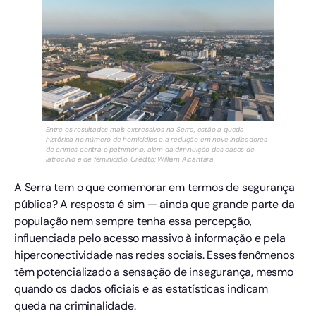
Entre os resultados mais expressivos na Serra, estão a queda
histórica no número de homicídios e a redução em nove indicadores
de crimes contra o patrimônio, além da diminuição dos casos de
latrocínio e de feminicídio. Crédito: William Alcântara
A Serra tem o que comemorar em termos de segurança
pública? A resposta é sim — ainda que grande parte da
população nem sempre tenha essa percepção,
influenciada pelo acesso massivo à informação e pela
hiperconectividade nas redes sociais. Esses fenômenos
têm potencializado a sensação de insegurança, mesmo
quando os dados oficiais e as estatísticas indicam
queda na criminalidade.