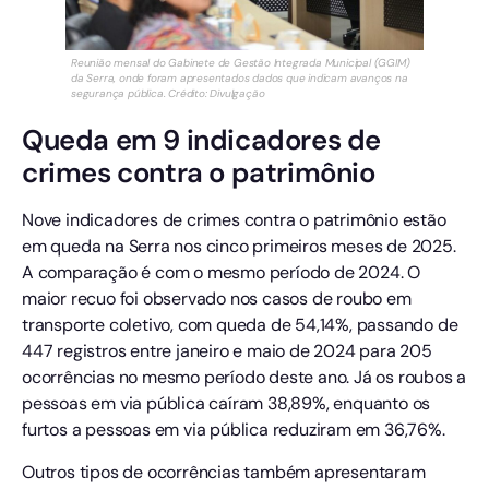
Reunião mensal do Gabinete de Gestão Integrada Municipal (GGIM)
da Serra, onde foram apresentados dados que indicam avanços na
segurança pública. Crédito: Divulgação
Queda em 9 indicadores de
crimes contra o patrimônio
Nove indicadores de crimes contra o patrimônio estão
em queda na Serra nos cinco primeiros meses de 2025.
A comparação é com o mesmo período de 2024. O
maior recuo foi observado nos casos de roubo em
transporte coletivo, com queda de 54,14%, passando de
447 registros entre janeiro e maio de 2024 para 205
ocorrências no mesmo período deste ano. Já os roubos a
pessoas em via pública caíram 38,89%, enquanto os
furtos a pessoas em via pública reduziram em 36,76%.
Outros tipos de ocorrências também apresentaram