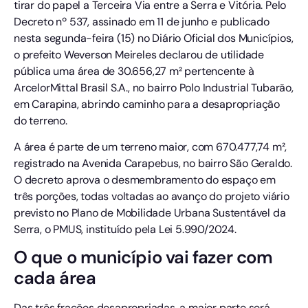
tirar do papel a Terceira Via entre a Serra e Vitória. Pelo
Decreto nº 537, assinado em 11 de junho e publicado
nesta segunda-feira (15) no Diário Oficial dos Municípios,
o prefeito Weverson Meireles declarou de utilidade
pública uma área de 30.656,27 m² pertencente à
ArcelorMittal Brasil S.A., no bairro Polo Industrial Tubarão,
em Carapina, abrindo caminho para a desapropriação
do terreno.
A área é parte de um terreno maior, com 670.477,74 m²,
registrado na Avenida Carapebus, no bairro São Geraldo.
O decreto aprova o desmembramento do espaço em
três porções, todas voltadas ao avanço do projeto viário
previsto no Plano de Mobilidade Urbana Sustentável da
Serra, o PMUS, instituído pela Lei 5.990/2024.
O que o município vai fazer com
cada área
Das três frações desapropriadas, a maior parte será