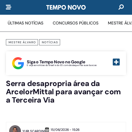
ÚLTIMAS NOTÍCIAS
CONCURSOS PÚBLICOS
MESTRE ÁL
MESTRE ÁLVARO
NOTÍCIAS
Siga o Tempo Novo no Google
E veja as notícias do Brasil e do ES com destaque nas suas buscas
Serra desapropria área da
ArcelorMittal para avançar com
a Terceira Via
15/06/2026 - 15:26
YURI SCARDINI