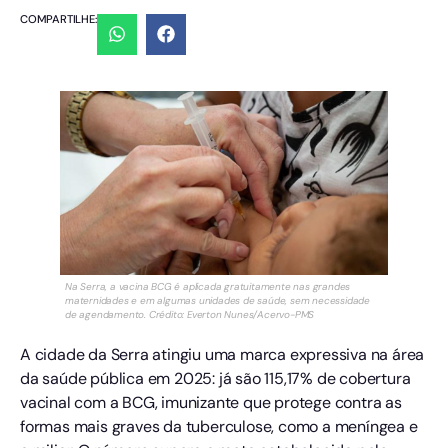
COMPARTILHE:
Na Serra, a vacina BCG é aplicada gratuitamente nas grandes
maternidades e em algumas unidades de saúde, sem necessidade
de agendamento. Crédito: Everton Nunes/Acervo-PMS
A cidade da Serra atingiu uma marca expressiva na área
da saúde pública em 2025: já são 115,17% de cobertura
vacinal com a BCG, imunizante que protege contra as
formas mais graves da tuberculose, como a meníngea e