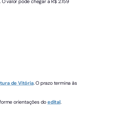
 O valor pode chegar a R$ 2.159
itura de Vitória
. O prazo termina às
nforme orientações do
edital
.