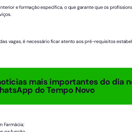
terior e formação específica, o que garante que os profission
viços.
s vagas, é necessário ficar atento aos pré-requisitos estabel
otícias mais importantes do dia n
hatsApp do Tempo Novo
em Farmácia;
s na função.