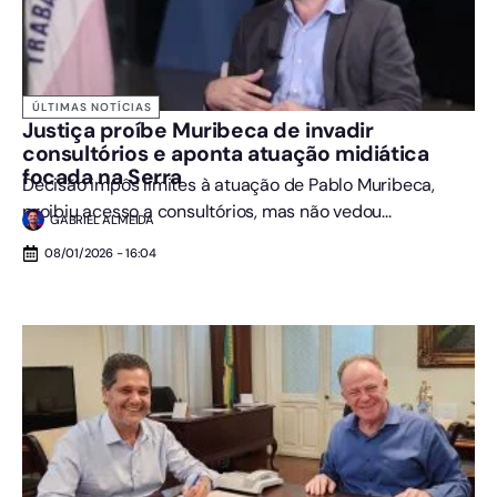
ÚLTIMAS NOTÍCIAS
Justiça proíbe Muribeca de invadir
consultórios e aponta atuação midiática
focada na Serra
Decisão impôs limites à atuação de Pablo Muribeca,
proibiu acesso a consultórios, mas não vedou...
GABRIEL ALMEIDA
08/01/2026 - 16:04