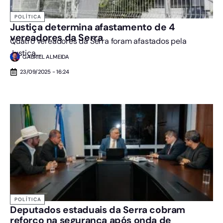
POLÍTICA
Justiça determina afastamento de 4
vereadores da Serra
Quatro vereadores da Serra foram afastados pela
Justiça....
GABRIEL ALMEIDA
23/09/2025 - 16:24
POLÍTICA
Deputados estaduais da Serra cobram
reforço na segurança após onda de