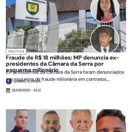
POLÍTICA
Fraude de R$ 18 milhões: MP denuncia ex-
presidentes da Câmara da Serra por
esquema milionário
Ex-presidentes da Câmara da Serra foram denunciados
por esquema de fraude milionária em contratos....
GABRIEL ALMEIDA
25/09/2025 - 23:12