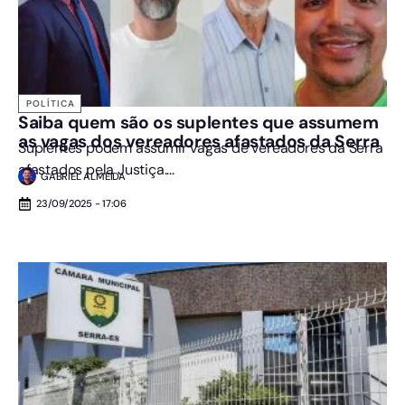
POLÍTICA
Saiba quem são os suplentes que assumem
as vagas dos vereadores afastados da Serra
Suplentes podem assumir vagas de vereadores da Serra
afastados pela Justiça....
GABRIEL ALMEIDA
23/09/2025 - 17:06