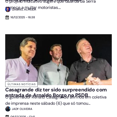
O projeto indicativo sugere que Guarda da Serra
comece a multar motoristas....
GABRIEL ALMEIDA
16/12/2025 - 16:38
ÚLTIMAS NOTÍCIAS
Casagrande diz ter sido surpreendido com
entrada de Arnaldo Borgo no PSDB
O governador Renato Casagrande afirmou em coletiva
de imprensa neste sábado (6) que só tomou...
JADY OLIVEIRA
06/12/2025 - 12:41