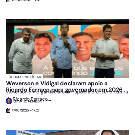
ÚLTIMAS NOTÍCIAS
Weverson e Vidigal declaram apoio a
Ricardo Ferraço para governador em 2026
Weverson e Vidigal declararam apoio à pré-candidatura
de Ricardo Ferraço....
GABRIEL ALMEIDA
17/10/2025 - 17:27