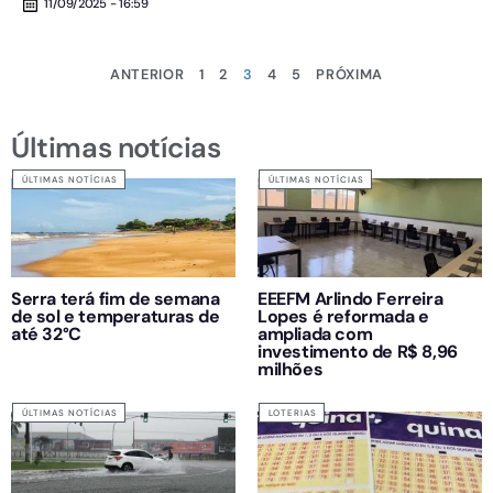
11/09/2025 - 16:59
ANTERIOR
1
2
3
4
5
PRÓXIMA
Últimas notícias
ÚLTIMAS NOTÍCIAS
ÚLTIMAS NOTÍCIAS
Serra terá fim de semana
EEEFM Arlindo Ferreira
de sol e temperaturas de
Lopes é reformada e
até 32°C
ampliada com
investimento de R$ 8,96
milhões
ÚLTIMAS NOTÍCIAS
LOTERIAS