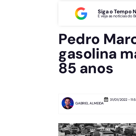
Siga o Tempo 
E veja as notícias do 
Pedro Marc
gasolina m
85 anos
31/01/2022 - 11:
GABRIEL ALMEIDA