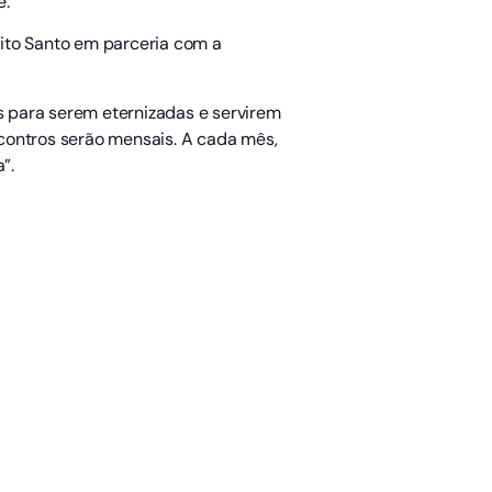
e.
írito Santo em parceria com a
as para serem eternizadas e servirem
contros serão mensais. A cada mês,
”.