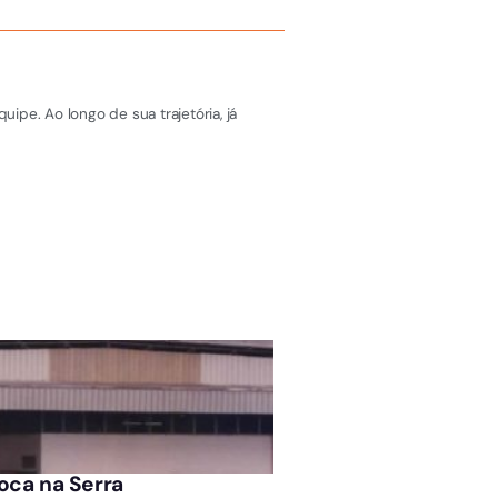
pe. Ao longo de sua trajetória, já
ARQUIVO
oca na Serra
Blitz do Consumidor