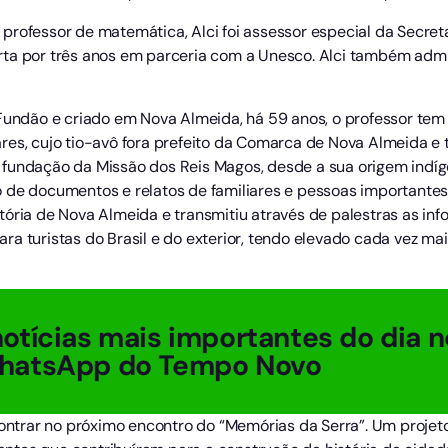
professor de matemática, Alci foi assessor especial da Secret
ta por três anos em parceria com a Unesco. Alci também admini
 Fundão e criado em Nova Almeida, há 59 anos, o professor tem
res, cujo tio-avô fora prefeito da Comarca de Nova Almeida e 
fundação da Missão dos Reis Magos, desde a sua origem indíge
 de documentos e relatos de familiares e pessoas importantes
tória de Nova Almeida e transmitiu através de palestras as i
ra turistas do Brasil e do exterior, tendo elevado cada vez 
otícias mais importantes do dia n
hatsApp do Tempo Novo
contrar no próximo encontro do “Memórias da Serra”. Um projet