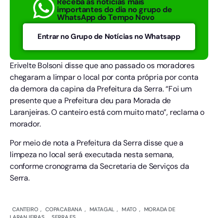
Receba as notícias mais
importantes do dia no grupo de
WhatsApp do Tempo Novo
Entrar no Grupo de Notícias no Whatsapp
Erivelte Bolsoni disse que ano passado os moradores
chegaram a limpar o local por conta própria por conta
da demora da capina da Prefeitura da Serra. “Foi um
presente que a Prefeitura deu para Morada de
Laranjeiras. O canteiro está com muito mato”, reclama o
morador.
Por meio de nota a Prefeitura da Serra disse que a
limpeza no local será executada nesta semana,
conforme cronograma da Secretaria de Serviços da
Serra.
CANTEIRO
,
COPACABANA
,
MATAGAL
,
MATO
,
MORADA DE
LARANJEIRAS
,
SERRA ES