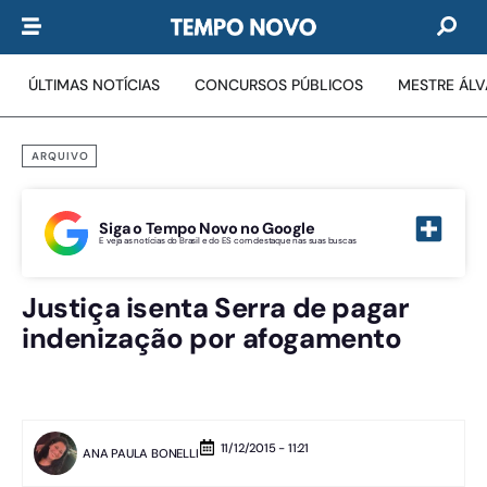
ÚLTIMAS NOTÍCIAS
CONCURSOS PÚBLICOS
MESTRE ÁL
ARQUIVO
Siga o Tempo Novo no Google
E veja as notícias do Brasil e do ES com destaque nas suas buscas
Justiça isenta Serra de pagar
indenização por afogamento
11/12/2015 - 11:21
ANA PAULA BONELLI