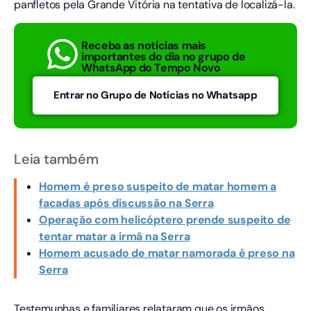
panfletos pela Grande Vitória na tentativa de localizá-la.
Receba as notícias mais
importantes do dia no grupo de
WhatsApp do Tempo Novo
Entrar no Grupo de Notícias no Whatsapp
Leia também
Homem é preso suspeito de matar homem a
facadas após discussão na Serra
Operação com helicóptero prende suspeito de
tentar matar a irmã na Serra
Homem acusado de matar namorada é preso na
Serra
Testemunhas e familiares relataram que os irmãos