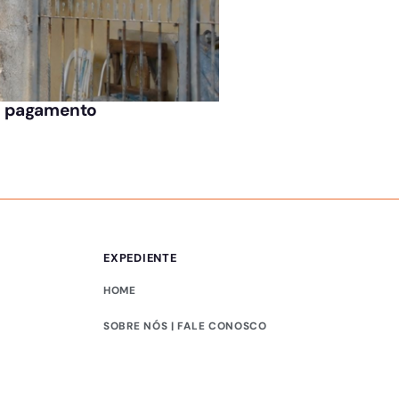
ÚLTIMAS NOTÍCIAS
de pagamento
Presidente afastado
EXPEDIENTE
HOME
SOBRE NÓS | FALE CONOSCO