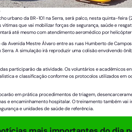
o
cho urbano da BR-101 na Serra, será palco, nesta quinta-feira (
vítimas que vai mobilizar forças de segurança, saúde e resgat
ntará até mesmo com atendimento aeromédico por helicópter
ho da Avenida Mestre Álvaro entre as ruas Humberto de Campos 
x Serra. A simulação irá reproduzir uma colisão envolvendo ônib
adas participarão da atividade. Os voluntários e acadêmicos 
lística e classificação conforme os protocolos utilizados em o
ocarão em prática procedimentos de triagem, desencarcerament
as e encaminhamento hospitalar. O treinamento também vai in
egurança e unidades de saúde de referência.
otícias mais importantes do dia n