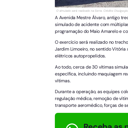
O simulado será realizado na Serra. Crédito: Divulgaçã
A Avenida Mestre Álvaro, antigo tre
simulado de acidente com múltiplas 
programação do Maio Amarelo e co
O exercício será realizado no trec
Jardim Limoeiro, no sentido Vitória 
elétricos autopropelidos.
Ao todo, cerca de 30 vítimas simul
específica, incluindo maquiagem rea
vítimas.
Durante a operação, as equipes col
regulação médica, remoção de vítim
transporte aeromédico, forças de s
Receba as n