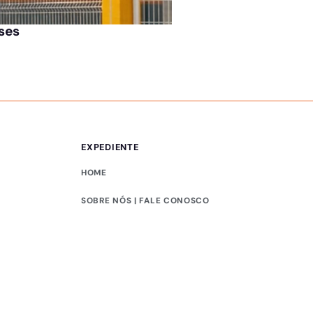
ÚLTIMAS NOTÍCIAS
ases
Jovem bate carro em
EXPEDIENTE
HOME
SOBRE NÓS | FALE CONOSCO