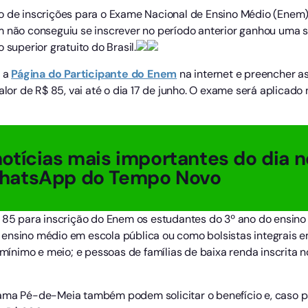
o de inscrições para o Exame Nacional de Ensino Médio (Enem) 
m não conseguiu se inscrever no período anterior ganhou uma 
 superior gratuito do Brasil.
r a
Página do Participante do Enem
na internet e preencher as
valor de R$ 85, vai até o dia 17 de junho. O exame será aplicad
otícias mais importantes do dia n
hatsApp do Tempo Novo
$ 85 para inscrição do Enem os estudantes do 3º ano do ensino
 ensino médio em escola pública ou como bolsistas integrais 
o-mínimo e meio; e pessoas de famílias de baixa renda inscrita
ama Pé-de-Meia também podem solicitar o benefício e, caso pa