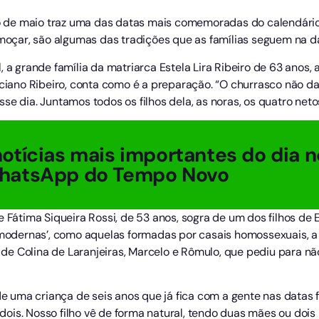
de maio traz uma das datas mais comemoradas do calendário, 
lmoçar, são algumas das tradições que as famílias seguem na d
, a grande família da matriarca Estela Lira Ribeiro de 63 anos
Luciano Ribeiro, conta como é a preparação. “O churrasco não 
se dia. Juntamos todos os filhos dela, as noras, os quatro neto
otícias mais importantes do dia n
hatsApp do Tempo Novo
 Fátima Siqueira Rossi, de 53 anos, sogra de um dos filhos de E
‘modernas’, como aquelas formadas por casais homossexuais, a 
e Colina de Laranjeiras, Marcelo e Rômulo, que pediu para n
uma criança de seis anos que já fica com a gente nas datas f
is. Nosso filho vê de forma natural, tendo duas mães ou dois 