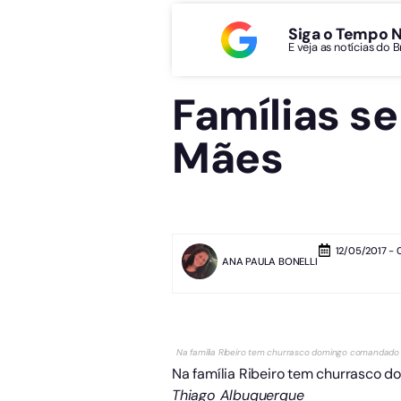
Siga o Tempo 
E veja as notícias do 
Famílias s
Mães
12/05/2017 - 
ANA PAULA BONELLI
Na família Ribeiro tem churrasco domingo comandado 
Na família Ribeiro tem churrasco 
Thiago Albuquerque