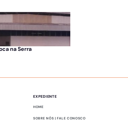
ARQUIVO
oca na Serra
Blitz do Consumidor
EXPEDIENTE
HOME
SOBRE NÓS | FALE CONOSCO