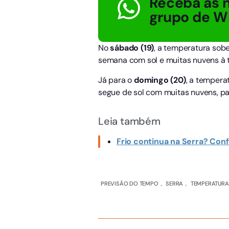
Receba as n
grupo de W
No
sábado (19)
, a temperatura sob
semana com sol e muitas nuvens à t
Já para o
domingo (20)
, a temper
segue de sol com muitas nuvens, pa
Leia também
Frio continua na Serra? Conf
PREVISÃO DO TEMPO
,
SERRA
,
TEMPERATURA