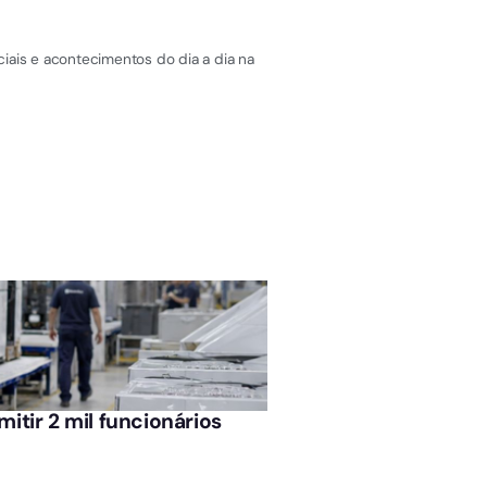
iais e acontecimentos do dia a dia na
ÚLTIMAS NOTÍCIAS
itir 2 mil funcionários
Bicicletas elétricas