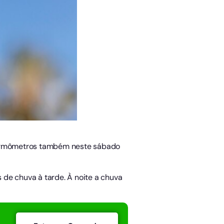
termômetros também neste sábado
de chuva à tarde. À noite a chuva