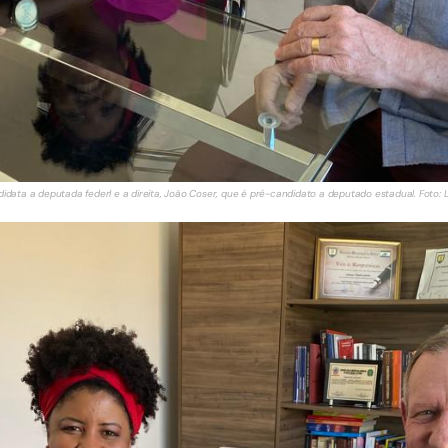
data a deputada federl e a direita, João Coser, que é pré-candidato a deputado estadual. Foto: