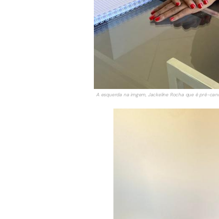
A esquerda na imgem, Jackeline Rocha que é pré-candi