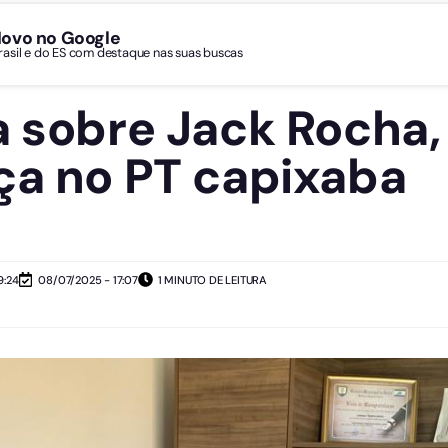
Novo no Google
Brasil e do ES com destaque nas suas buscas
a sobre Jack Rocha,
ça no PT capixaba
9:24
08/07/2025 - 17:07
1 MINUTO DE LEITURA