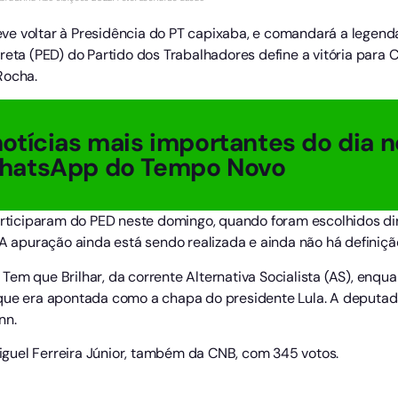
e voltar à Presidência do PT capixaba, e comandará a legend
reta (PED) do Partido dos Trabalhadores define a vitória para C
Rocha.
otícias mais importantes do dia n
hatsApp do Tempo Novo
participaram do PED neste domingo, quando foram escolhidos dir
 A apuração ainda está sendo realizada e ainda não há definiçã
Tem que Brilhar, da corrente Alternativa Socialista (AS), enq
 que era apontada como a chapa do presidente Lula. A deputa
nn.
 Miguel Ferreira Júnior, também da CNB, com 345 votos.