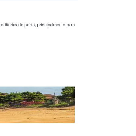
editorias do portal, principalmente para
ÚLTIMAS NOTÍCIAS
EEEFM Arlindo Ferr