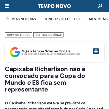
ÚLTIMAS NOTÍCIAS
CONCURSOS PÚBLICOS
MESTRE ÁL
COPA DO MUNDO
ÚLTIMAS NOTÍCIAS
Siga o Tempo Novo no Google
E veja as notícias do Brasil e do ES com destaque nas suas buscas
Capixaba Richarlison não é
convocado para a Copa do
Mundo e ES fica sem
representante
O Capixaba Richarlison estava na pré-lista de
convocação, mas não foi escolhido por Carlo Ancelotti.