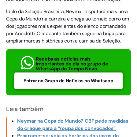
Ídolo da Seleção Brasileira, Neymar disputará mais uma
Copa do Mundo na carreira e chega ao torneio como um
dos jogadores mais experientes do elenco comandado
por Ancelotti. O atacante também segue na briga para
ampliar marcas históricas com a camisa da Seleção.
Receba as notícias mais
importantes do dia no grupo de
WhatsApp do Tempo Novo
Entrar no Grupo de Notícias no Whatsapp
Leia também
Neymar na Copa do Mundo? CBF pede medidas
do craque para a “roupa dos convocados”
Programe-se: veja os horários dos jogos do