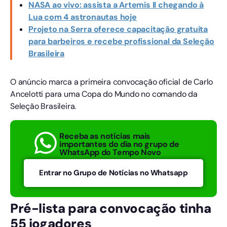
NASA ao vivo: assista a Artemis II chegando à
Lua com 4 astronautas hoje
Projeto na Serra oferece capacitação gratuita
para barbeiros e recebe profissional da Seleção
Brasileira
O anúncio marca a primeira convocação oficial de Carlo
Ancelotti para uma Copa do Mundo no comando da
Seleção Brasileira.
Receba as notícias mais
importantes do dia no grupo de
WhatsApp do Tempo Novo
Entrar no Grupo de Notícias no Whatsapp
Pré-lista para convocação tinha
55 jogadores