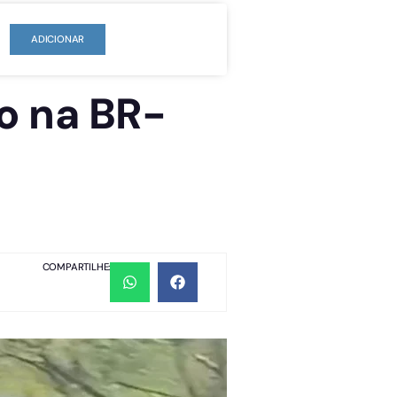
ADICIONAR
o na BR-
COMPARTILHE: