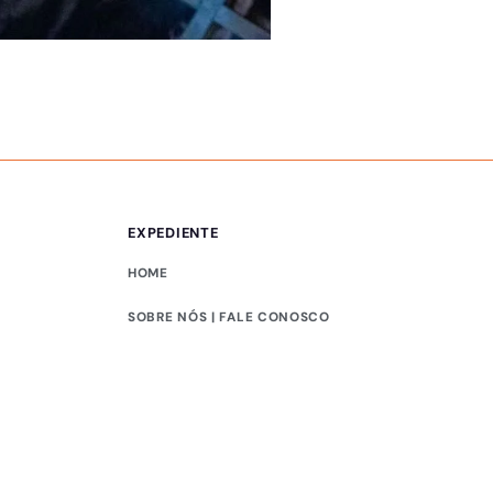
ÚLTIMAS NOTÍCIAS
Ideb no ensino médi
EXPEDIENTE
HOME
SOBRE NÓS | FALE CONOSCO