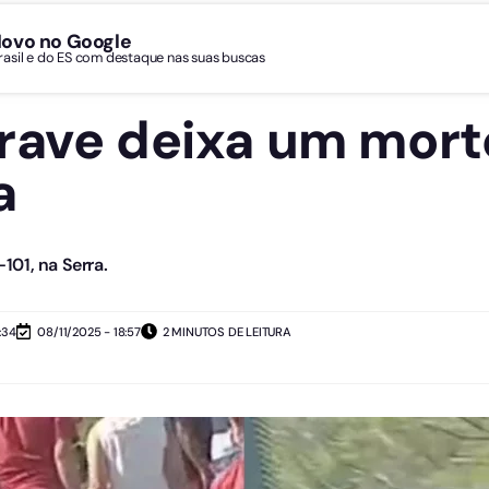
Novo no Google
Brasil e do ES com destaque nas suas buscas
rave deixa um mort
a
101, na Serra.
:34
08/11/2025 - 18:57
2 MINUTOS DE LEITURA