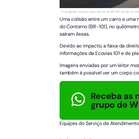
O acidente causou uma morte na BR-101, na Serra. Cré
Uma colisão entre um carro e uma m
do Contorno (BR-101), no quilômetr
saíram ilesas.
Devido ao impacto, a faixa da direi
informações da Ecovias 101 e de pla
Imagens enviadas por um leitor most
também é possível ver um corpo co
Receba as n
grupo de W
Equipes do Serviço de Atendimento