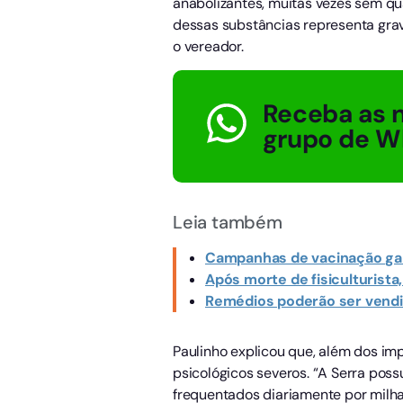
anabolizantes, muitas vezes sem q
dessas substâncias representa gra
o vereador.
Receba as n
grupo de W
Leia também
Campanhas de vacinação gar
Após morte de fisiculturis
Remédios poderão ser vend
Paulinho explicou que, além dos im
psicológicos severos. “A Serra poss
frequentados diariamente por milha