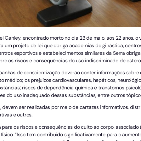
iel Ganley, encontrado morto no dia 23 de maio, aos 22 anos, 
a um projeto de lei que obriga academias de ginástica, centro
centros esportivos e estabelecimentos similares da Serra obr
bre os riscos e consequências do uso indiscriminado de estero
panhas de conscientização deverão conter informações sobre o
médico; os prejuízos cardiovasculares, hepáticos, neurológic
âncias; riscos de dependência química e transtornos psicológic
es do uso inadequado dessas substâncias, entre outros tópico
devem ser realizadas por meio de cartazes informativos, distr
tivas e outros.
nta para os riscos e consequências do culto ao corpo, associado
sico. “Isso tem contribuído significativamente para o aumen