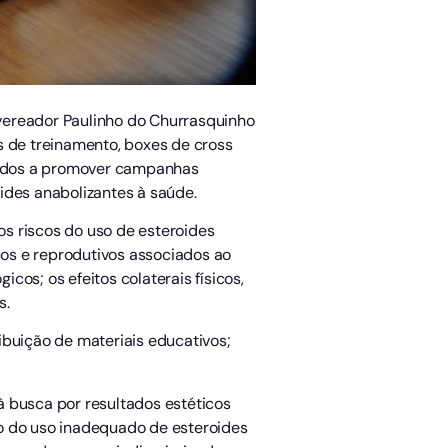
o vereador Paulinho do Churrasquinho
s de treinamento, boxes de cross
igados a promover campanhas
ides anabolizantes à saúde.
s riscos do uso de esteroides
os e reprodutivos associados ao
os; os efeitos colaterais físicos,
s.
ibuição de materiais educativos;
 à busca por resultados estéticos
to do uso inadequado de esteroides