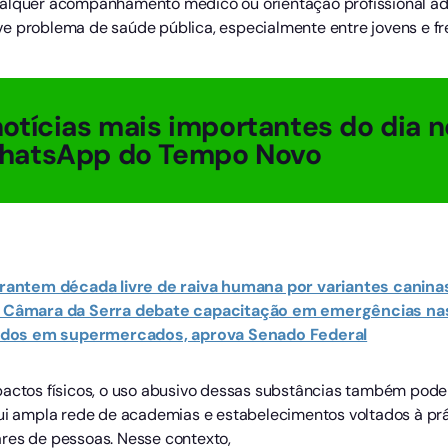
ualquer acompanhamento médico ou orientação profissional ad
ve problema de saúde pública, especialmente entre jovens e f
otícias mais importantes do dia n
hatsApp do Tempo Novo
antem década livre de raiva humana por variantes canina
ta, Câmara da Serra debate capacitação em emergências n
idos em supermercados, aprova Senado Federal
pactos físicos, o uso abusivo dessas substâncias também pode
ui ampla rede de academias e estabelecimentos voltados à prát
res de pessoas. Nesse contexto,