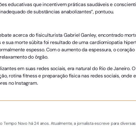
ões educativas que incentivem práticas saudáveis e conscient
inadequado de substâncias anabolizantes”, pontuou.
bate acerca do fisiculturista Gabriel Ganley, encontrado morto
es e sua morte súbita foi resultado de uma cardiomiopatia hip
ormalmente espesso. Com o aumento da espessura, o coração en
elaxamento do órgão.
zantes em suas redes sociais, era natural do Rio de Janeiro. O 
o, rotina fitness e preparação física nas redes sociais, onde
ores no Instagram.
o Tempo Novo há 24 anos. Atualmente, a jornalista escreve para diversas 