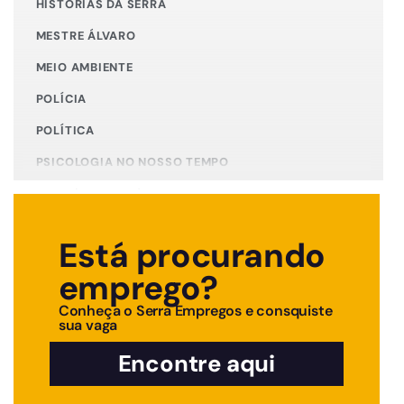
HISTÓRIAS DA SERRA
MESTRE ÁLVARO
MEIO AMBIENTE
POLÍCIA
POLÍTICA
PSICOLOGIA NO NOSSO TEMPO
PUBLICIDADE LEGAL
SAÚDE
Está procurando
TEMPO DE CUIDAR DE SI
emprego?
TEMPO NOVO MOTOR
Conheça o Serra Empregos e consquiste
sua vaga
Encontre aqui