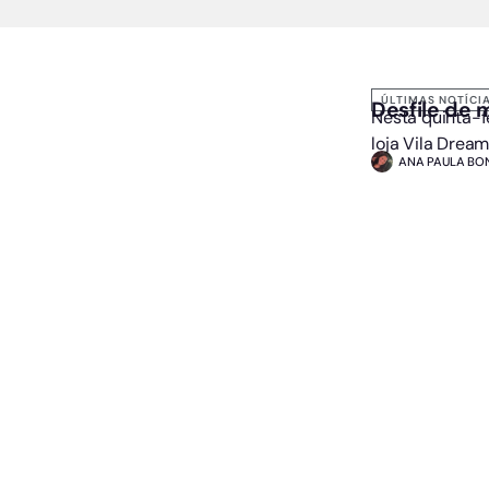
ÚLTIMAS NOTÍCI
Desfile de
Nesta quinta-fe
loja Vila Dreams
ANA PAULA BON