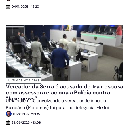
04/11/2025 - 18:20
ÚLTIMAS NOTÍCIAS
Vereador da Serra é acusado de trair esposa
com assessora e aciona a Polícia contra
“fake news”
Uma polêmica envolvendo o vereador Jefinho do
Balneário (Podemos) foi parar na delegacia. Ele foi...
GABRIEL ALMEIDA
23/06/2025 - 13:09