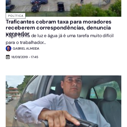
POLÍTICA
Traficantes cobram taxa para moradores
receberem correspondências, denuncia
vereador
Pagar conta de luz e água já é uma tarefa muito difícil
para o trabalhador...
GABRIEL ALMEIDA
18/09/2019 - 17:45