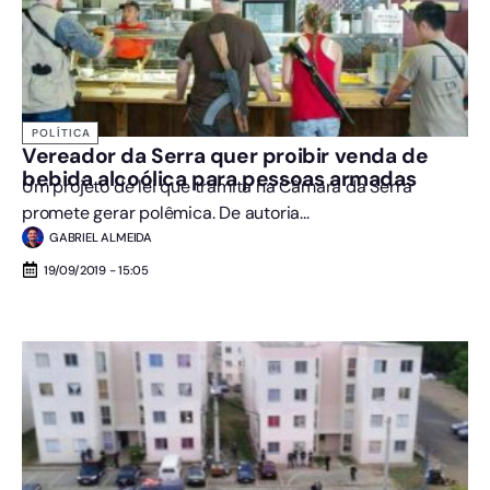
POLÍTICA
Vereador da Serra quer proibir venda de
bebida alcoólica para pessoas armadas
Um projeto de lei que tramita na Câmara da Serra
promete gerar polêmica. De autoria...
GABRIEL ALMEIDA
19/09/2019 - 15:05