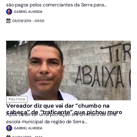
são pagos pelos comerciantes da Serra para...
GABRIEL ALMEIDA
06/09/2019 - 09:59
POLÍTICA
Vereador diz que vai dar “chumbo na
cabeça” de “traficante” que pichou muro
Após observar uma pichação em um muro de uma
escola municipal da região de Serra...
GABRIEL ALMEIDA