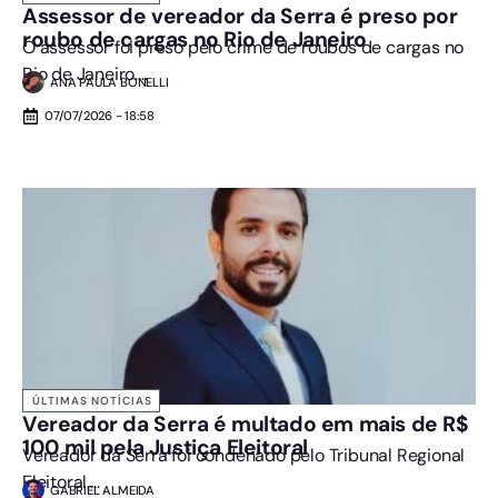
Assessor de vereador da Serra é preso por
roubo de cargas no Rio de Janeiro
O assessor foi preso pelo crime de roubos de cargas no
Rio de Janeiro....
ANA PAULA BONELLI
07/07/2026 - 18:58
ÚLTIMAS NOTÍCIAS
Vereador da Serra é multado em mais de R$
100 mil pela Justiça Eleitoral
Vereador da Serra foi condenado pelo Tribunal Regional
Eleitoral....
GABRIEL ALMEIDA