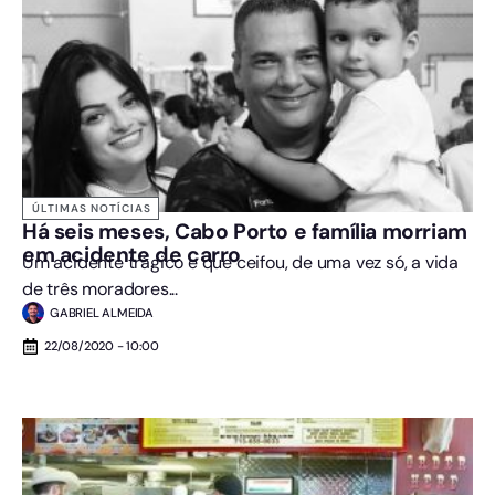
ÚLTIMAS NOTÍCIAS
Há seis meses, Cabo Porto e família morriam
em acidente de carro
Um acidente trágico e que ceifou, de uma vez só, a vida
de três moradores...
GABRIEL ALMEIDA
22/08/2020 - 10:00