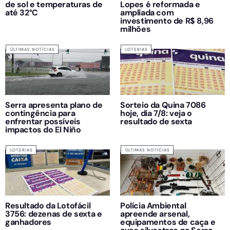
de sol e temperaturas de
Lopes é reformada e
até 32°C
ampliada com
investimento de R$ 8,96
milhões
ÚLTIMAS NOTÍCIAS
LOTERIAS
Serra apresenta plano de
Sorteio da Quina 7086
contingência para
hoje, dia 7/8: veja o
enfrentar possíveis
resultado de sexta
impactos do El Niño
LOTERIAS
ÚLTIMAS NOTÍCIAS
Resultado da Lotofácil
Polícia Ambiental
3756: dezenas de sexta e
apreende arsenal,
ganhadores
equipamentos de caça e