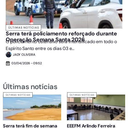
ÚLTIMAS NOTÍCIAS
Serra terá policiamento reforçado durante
Operação Semana Santa 2026
O policiamento ostensivo será intensificado em todo o
Espírito Santo entre os dias 03 e...
JADY OLIVEIRA
03/04/2026 - 09:52
Últimas notícias
ÚLTIMAS NOTÍCIAS
ÚLTIMAS NOTÍCIAS
Serra terá fim de semana
EEEFM Arlindo Ferreira