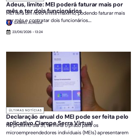
Adeus, limite: MEI poderá faturar mais por
mês e ter dois funcionários
MEI terá um novo limite máximo, podendo faturar mais
por mês e contratar dois funcionários....
GABRIEL ALMEIDA
23/06/2026 - 13:24
ÚLTIMAS NOTÍCIAS
Declaração anual do MEI pode ser feita pelo
aplicativo Ciampe Serra Virtual
No próximo dia 31, termina o prazo para os
microempreendedores individuais (MEIs) apresentarem