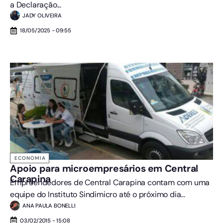
a Declaração...
JADY OLIVEIRA
18/05/2025 - 09:55
ECONOMIA
Apoio para microempresários em Central
Carapina
Empreendedores de Central Carapina contam com uma
equipe do Instituto Sindimicro até o próximo dia...
ANA PAULA BONELLI
03/02/2015 - 15:08