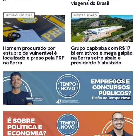
viagens do Brasil
ÚLTIMAS NOTÍCIAS
MESTRE ÁLVARO
Homem procurado por
Grupo capixaba com R$ 17
estupro de vulnerável é
bi em ativos e mega galpão
localizado e preso pela PRF
na Serra sofre abalo e
na Serra
presidente é afastado