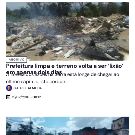
ARQUIVO
Prefeitura limpa e terreno volta a ser ‘lixão’
em apenas dois dias
A novela dos lixões na Serra está longe de chegar ao
último capítulo. Isto porque...
GABRIEL ALMEIDA
19/02/2016 - 08:12