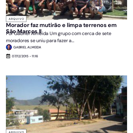
ARQUIVO
Morador faz mutirão e limpa terrenos em
São Marcos II
Por Gabriel Almeida Um grupo com cerca de sete
moradores se uniu para fazer a...
GABRIEL ALMEIDA
07/12/2015 - 11:16
ARQUIVO