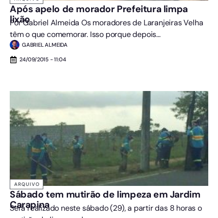
Após apelo de morador Prefeitura limpa
lixão
Por Gabriel Almeida Os moradores de Laranjeiras Velha
têm o que comemorar. Isso porque depois...
GABRIEL ALMEIDA
24/09/2015 - 11:04
ARQUIVO
Sábado tem mutirão de limpeza em Jardim
Carapina
Será realizado neste sábado (29), a partir das 8 horas o