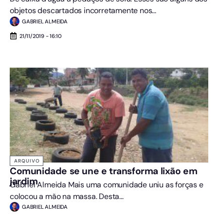
objetos descartados incorretamente nos...
GABRIEL ALMEIDA
21/11/2019 - 16:10
ARQUIVO
Comunidade se une e transforma lixão em
jardim
Gabriel Almeida Mais uma comunidade uniu as forças e
colocou a mão na massa. Desta...
GABRIEL ALMEIDA