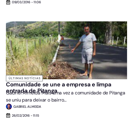
09/03/2016 - 11:06
ÚLTIMAS NOTÍCIAS
Comunidade se une a empresa e limpa
entrada de Pitanga
Gabriel Almeida Mais uma vez a comunidade de Pitanga
se uniu para deixar o bairro...
GABRIEL ALMEIDA
26/02/2016 - 11:15