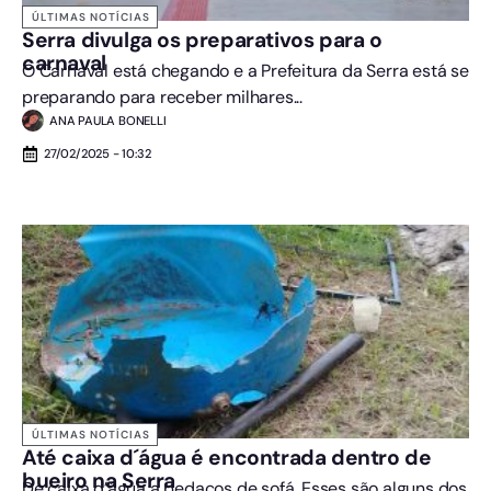
ÚLTIMAS NOTÍCIAS
Serra divulga os preparativos para o
carnaval
O Carnaval está chegando e a Prefeitura da Serra está se
preparando para receber milhares...
ANA PAULA BONELLI
27/02/2025 - 10:32
ÚLTIMAS NOTÍCIAS
Até caixa d´água é encontrada dentro de
bueiro na Serra
De caixa d’água a pedaços de sofá. Esses são alguns dos