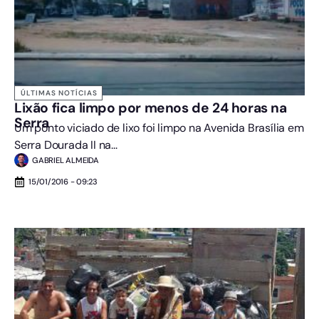
ÚLTIMAS NOTÍCIAS
Lixão fica limpo por menos de 24 horas na
Serra
Um ponto viciado de lixo foi limpo na Avenida Brasília em
Serra Dourada II na...
GABRIEL ALMEIDA
15/01/2016 - 09:23