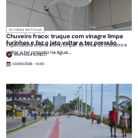
ÚLTIMAS NOTÍCIAS
Chuveiro fraco: truque com vinagre limpa
furinhos e faz o jato voltar a ter pressão
Especialista ensina como limpar furinhos do chuveiro e
voltar a ter pressão na água....
ANA PAULA BONELLI
03/06/2026 - 14:30