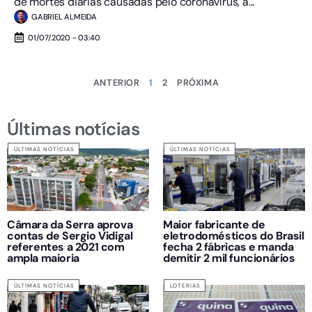
de mortes diárias causadas pelo coronavírus, a...
GABRIEL ALMEIDA
01/07/2020 - 03:40
ANTERIOR
1
2
PRÓXIMA
Últimas notícias
ÚLTIMAS NOTÍCIAS
ÚLTIMAS NOTÍCIAS
Câmara da Serra aprova
Maior fabricante de
contas de Sergio Vidigal
eletrodomésticos do Brasil
referentes a 2021 com
fecha 2 fábricas e manda
ampla maioria
demitir 2 mil funcionários
ÚLTIMAS NOTÍCIAS
LOTERIAS