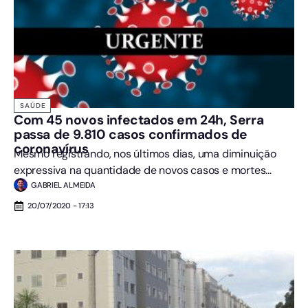
SAÚDE
Com 45 novos infectados em 24h, Serra
passa de 9.810 casos confirmados de
coronavírus
Mesmo registrando, nos últimos dias, uma diminuição
expressiva na quantidade de novos casos e mortes...
GABRIEL ALMEIDA
20/07/2020 - 17:13