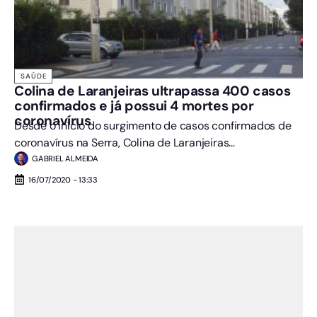
SAÚDE
Colina de Laranjeiras ultrapassa 400 casos
confirmados e já possui 4 mortes por
coronavírus
Desde o início do surgimento de casos confirmados de
coronavírus na Serra, Colina de Laranjeiras...
GABRIEL ALMEIDA
16/07/2020 - 13:33