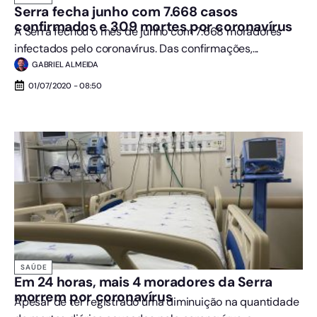
Serra fecha junho com 7.668 casos
confirmados e 309 mortes por coronavírus
A Serra fechou o mês de junho com 7.668 moradores
infectados pelo coronavírus. Das confirmações,...
GABRIEL ALMEIDA
01/07/2020 - 08:50
SAÚDE
Em 24 horas, mais 4 moradores da Serra
morrem por coronavírus
Apesar de ter registrado uma diminuição na quantidade