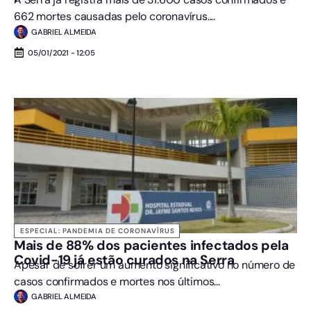
662 mortes causadas pelo coronavírus....
GABRIEL ALMEIDA
05/01/2021 - 12:05
ESPECIAL: PANDEMIA DE CORONAVÍRUS
Mais de 88% dos pacientes infectados pela
Covid-19 já estão curados na Serra
Apesar de sofrer um aumento significativo no número de
casos confirmados e mortes nos últimos...
GABRIEL ALMEIDA