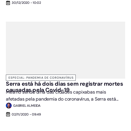
30/12/2020 - 10:02
ESPECIAL: PANDEMIA DE CORONAVÍRUS
Serra está há dois dias sem registrar mortes
causadas pela Covid-19
Mesmo sendo uma das cidades capixabas mais
afetadas pela pandemia do coronavírus, a Serra está...
GABRIEL ALMEIDA
02/11/2020 - 09:49