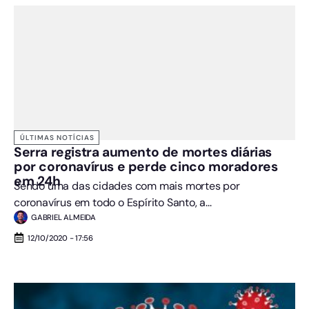
ÚLTIMAS NOTÍCIAS
Serra registra aumento de mortes diárias
por coronavírus e perde cinco moradores
em 24h
Sendo uma das cidades com mais mortes por
coronavírus em todo o Espírito Santo, a...
GABRIEL ALMEIDA
12/10/2020 - 17:56