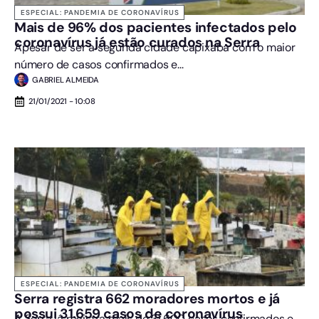
ESPECIAL: PANDEMIA DE CORONAVÍRUS
Mais de 96% dos pacientes infectados pelo
coronavírus já estão curados na Serra
Apesar de ser a segunda cidade capixaba com o maior
número de casos confirmados e...
GABRIEL ALMEIDA
21/01/2021 - 10:08
ESPECIAL: PANDEMIA DE CORONAVÍRUS
Serra registra 662 moradores mortos e já
possui 31.659 casos de coronavírus
A Serra já registra mais de 31.600 casos confirmados e