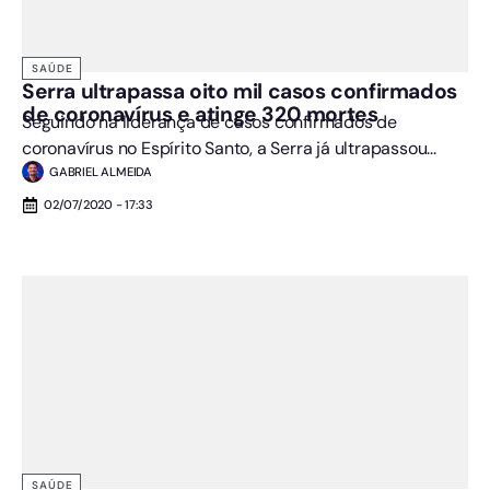
SAÚDE
Serra ultrapassa oito mil casos confirmados
de coronavírus e atinge 320 mortes
Seguindo na liderança de casos confirmados de
coronavírus no Espírito Santo, a Serra já ultrapassou...
GABRIEL ALMEIDA
02/07/2020 - 17:33
SAÚDE