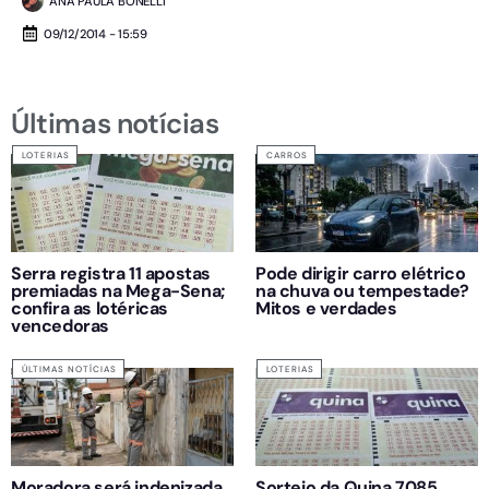
ANA PAULA BONELLI
09/12/2014 - 15:59
Últimas notícias
LOTERIAS
CARROS
Serra registra 11 apostas
Pode dirigir carro elétrico
premiadas na Mega-Sena;
na chuva ou tempestade?
confira as lotéricas
Mitos e verdades
vencedoras
ÚLTIMAS NOTÍCIAS
LOTERIAS
Moradora será indenizada
Sorteio da Quina 7085