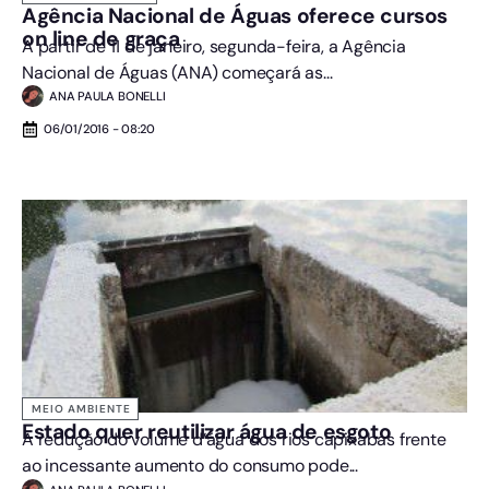
Agência Nacional de Águas oferece cursos
on line de graça
A partir de 11 de janeiro, segunda-feira, a Agência
Nacional de Águas (ANA) começará as...
ANA PAULA BONELLI
06/01/2016 - 08:20
MEIO AMBIENTE
Estado quer reutilizar água de esgoto
A redução do volume d’água dos rios capixabas frente
ao incessante aumento do consumo pode...