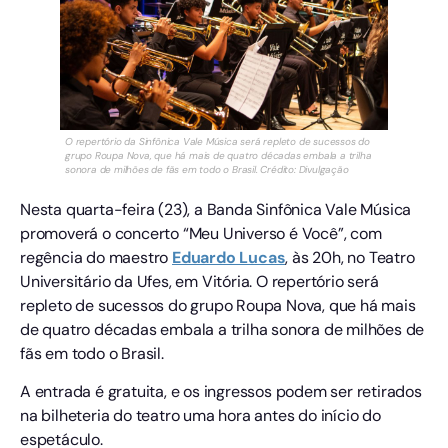
O repertório da Sinfônica Vale Música será repleto de sucessos do
grupo Roupa Nova, que há mais de quatro décadas embala a trilha
sonora de milhões de fãs em todo o Brasil. Crédito: Divulgação
Nesta quarta-feira (23), a Banda Sinfônica Vale Música
promoverá o concerto “Meu Universo é Você”, com
regência do maestro
Eduardo Lucas
, às 20h, no Teatro
Universitário da Ufes, em Vitória. O repertório será
repleto de sucessos do grupo Roupa Nova, que há mais
de quatro décadas embala a trilha sonora de milhões de
fãs em todo o Brasil.
A entrada é gratuita, e os ingressos podem ser retirados
na bilheteria do teatro uma hora antes do início do
espetáculo.