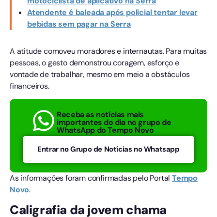
motociclista de aplicativo na Serra
Atendente é baleada após policial tentar levar
bebidas sem pagar na Serra
A atitude comoveu moradores e internautas. Para muitas
pessoas, o gesto demonstrou coragem, esforço e
vontade de trabalhar, mesmo em meio a obstáculos
financeiros.
Receba as notícias mais
importantes do dia no grupo de
WhatsApp do Tempo Novo
Entrar no Grupo de Notícias no Whatsapp
As informações foram confirmadas pelo Portal
Tempo
Novo
.
Caligrafia da jovem chama