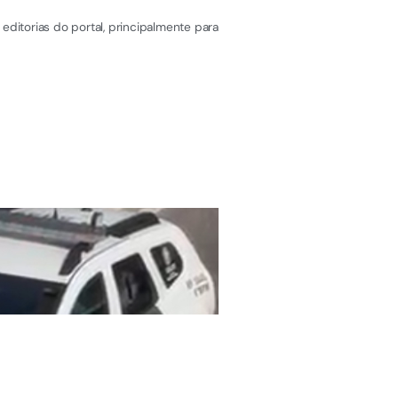
editorias do portal, principalmente para
ÚLTIMAS NOTÍCIAS
Serra terá fim de s