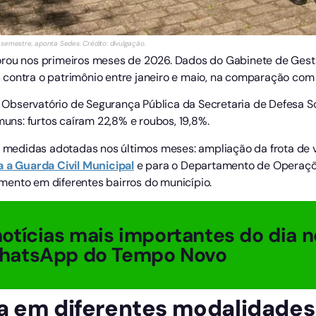
 semestre, aponta Sedes. Crédito: divulgação.
orou nos primeiros meses de 2026. Dados do Gabinete de Gest
 contra o patrimônio entre janeiro e maio, na comparação co
Observatório de Segurança Pública da Secretaria de Defesa S
ns: furtos caíram 22,8% e roubos, 19,8%.
a medidas adotadas nos últimos meses: ampliação da frota de v
a Guarda Civil Municipal
e para o Departamento de Operaçõe
ento em diferentes bairros do município.
otícias mais importantes do dia n
hatsApp do Tempo Novo
a em diferentes modalidades