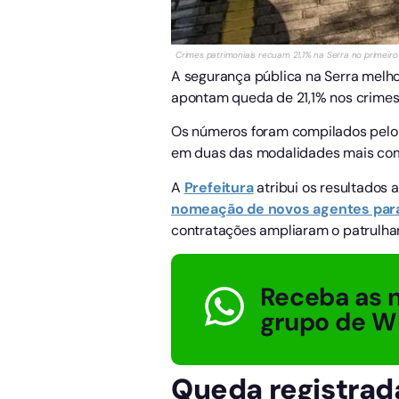
Crimes patrimoniais recuam 21,1% na Serra no primeiro
A segurança pública na Serra melh
apontam queda de 21,1% nos crimes
Os números foram compilados pelo 
em duas das modalidades mais comu
A
Prefeitura
atribui os resultados 
nomeação de novos agentes para 
contratações ampliaram o patrulham
Receba as n
grupo de W
Queda registrad