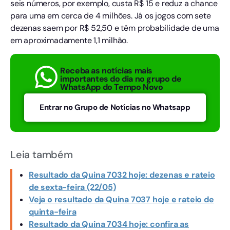
seis números, por exemplo, custa R$ 15 e reduz a chance
para uma em cerca de 4 milhões. Já os jogos com sete
dezenas saem por R$ 52,50 e têm probabilidade de uma
em aproximadamente 1,1 milhão.
Receba as notícias mais
importantes do dia no grupo de
WhatsApp do Tempo Novo
Entrar no Grupo de Notícias no Whatsapp
Leia também
Resultado da Quina 7032 hoje: dezenas e rateio
de sexta-feira (22/05)
Veja o resultado da Quina 7037 hoje e rateio de
quinta-feira
Resultado da Quina 7034 hoje: confira as