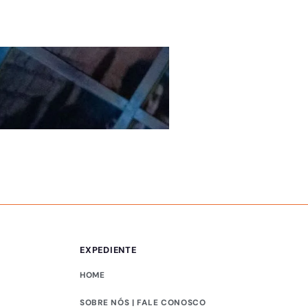
ÚLTIMAS NOTÍCIAS
Ideb no ensino médi
EXPEDIENTE
HOME
SOBRE NÓS | FALE CONOSCO