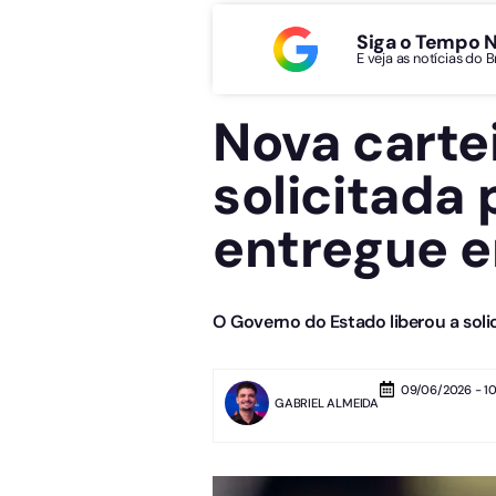
Siga o Tempo 
E veja as notícias do 
Nova carte
solicitada
entregue e
O Governo do Estado liberou a soli
09/06/2026 - 10
GABRIEL ALMEIDA