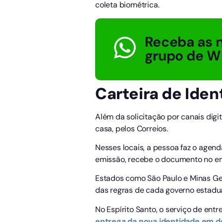
coleta biométrica.
Receba as n
grupo de W
Carteira de Ide
Além da solicitação por canais dig
casa, pelos Correios.
Nesses locais, a pessoa faz o agen
emissão, recebe o documento no e
Estados como São Paulo e Minas Ge
das regras de cada governo estadua
No Espírito Santo, o serviço de ent
entrega da nova identidade em d