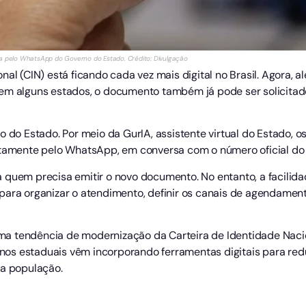
ada pelo WhatsApp do Governo do Estado. Crédito: Divulgação
nal (CIN) está ficando cada vez mais digital no Brasil. Agora,
 em alguns estados, o documento também já pode ser solicit
o do Estado. Por meio da GurIA, assistente virtual do Estado, 
etamente pelo WhatsApp, em conversa com o número oficial do 
 quem precisa emitir o novo documento. No entanto, a facilid
para organizar o atendimento, definir os canais de agendament
a tendência de modernização da Carteira de Identidade Nacio
nos estaduais vêm incorporando ferramentas digitais para reduz
 a população.