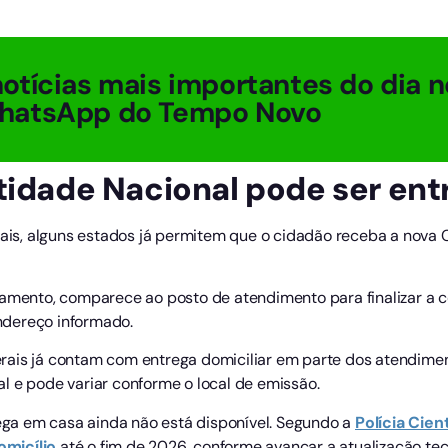
otícias mais importantes do dia n
hatsApp do Tempo Novo
ntidade Nacional pode ser en
itais, alguns estados já permitem que o cidadão receba a nova 
damento, comparece ao posto de atendimento para finalizar a c
ndereço informado.
rais já contam com entrega domiciliar em parte dos atendimen
l e pode variar conforme o local de emissão.
rega em casa ainda não está disponível. Segundo a
Polícia Cient
omicílio
até o fim de 2026, conforme avançar a atualização tec