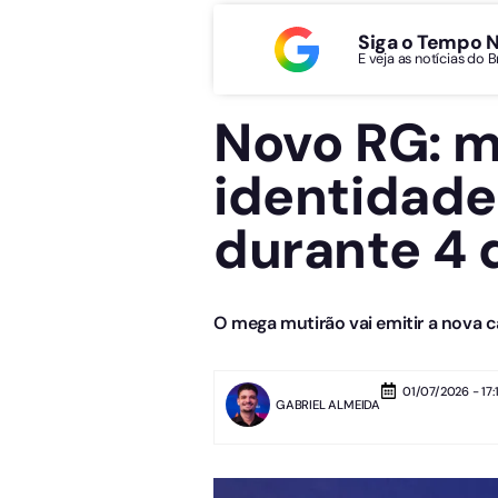
Siga o Tempo 
E veja as notícias do 
Novo RG: mu
identidad
durante 4 
O mega mutirão vai emitir a nova ca
01/07/2026 - 17:
GABRIEL ALMEIDA