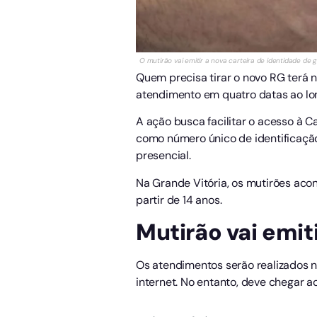
O mutirão vai emitir a nova carteira de identidade de
Quem precisa tirar o novo RG terá
atendimento em quatro datas ao lo
A ação busca facilitar o acesso à C
como número único de identificação 
presencial.
Na Grande Vitória, os mutirões aco
partir de 14 anos.
Mutirão vai emi
Os atendimentos serão realizados no
internet. No entanto, deve chegar ao