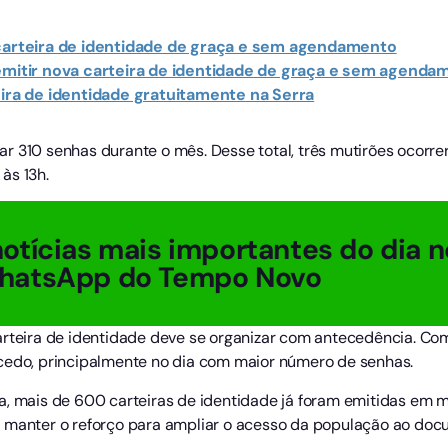
 carteira de identidade de graça e sem agendamento
 emitir nova carteira de identidade de graça e sem agenda
eira de identidade gratuitamente na Serra
izar 310 senhas durante o mês. Desse total, três mutirões ocorre
às 13h.
otícias mais importantes do dia n
hatsApp do Tempo Novo
arteira de identidade deve se organizar com antecedência. C
cedo, principalmente no dia com maior número de senhas.
a, mais de 600 carteiras de identidade já foram emitidas em m
e manter o reforço para ampliar o acesso da população ao doc