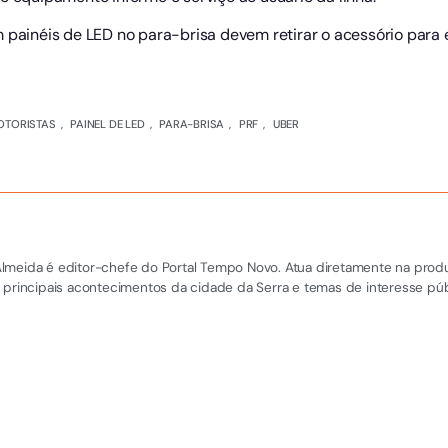
 painéis de LED no para-brisa devem retirar o acessório para 
OTORISTAS
,
PAINEL DE LED
,
PARA-BRISA
,
PRF
,
UBER
el Almeida é editor-chefe do Portal Tempo Novo. Atua diretamente na pro
 principais acontecimentos da cidade da Serra e temas de interesse púb