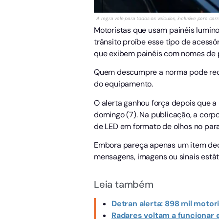
A regra vale para todos os veículos, inclusive para car
Motoristas que usam painéis luminos
trânsito proíbe esse tipo de acessó
que exibem painéis com nomes de pl
Quem descumpre a norma pode recebe
do equipamento.
O alerta ganhou força depois que a P
domingo (7). Na publicação, a cor
de LED em formato de olhos no para
Embora pareça apenas um item decor
mensagens, imagens ou sinais estát
Leia também
Detran alerta: 898 mil motor
Radares voltam a funcionar 