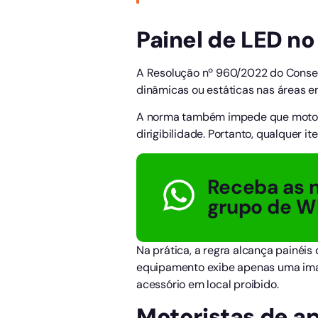
Painel de LED no
A Resolução nº 960/2022 do Consel
dinâmicas ou estáticas nas áreas e
A norma também impede que motoris
dirigibilidade. Portanto, qualquer 
Receba as n
grupo de W
Na prática, a regra alcança painéis
equipamento exibe apenas uma imag
acessório em local proibido.
Motoristas de a