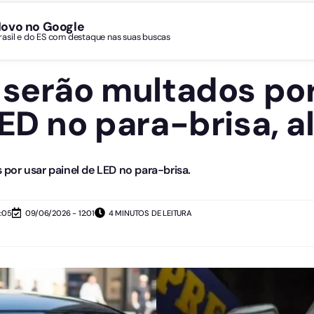
Novo no Google
Brasil e do ES com destaque nas suas buscas
 serão multados por
ED no para-brisa, a
por usar painel de LED no para-brisa.
:05
09/06/2026 - 12:01
4 MINUTOS DE LEITURA