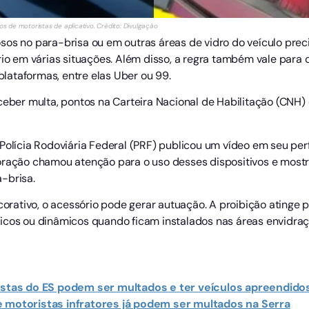
ros de motoristas de aplicativo. Crédito: Divulgação
os no para-brisa ou em outras áreas de vidro do veículo preci
rio em várias situações. Além disso, a regra também vale para 
ataformas, entre elas Uber ou 99.
r multa, pontos na Carteira Nacional de Habilitação (CNH) e t
olícia Rodoviária Federal (PRF) publicou um vídeo em seu perfil
poração chamou atenção para o uso desses dispositivos e mos
-brisa.
ativo, o acessório pode gerar autuação. A proibição atinge 
icos ou dinâmicos quando ficam instalados nas áreas envidraç
istas do ES podem ser multados e ter veículos apreendidos
e motoristas infratores já podem ser multados na Serra