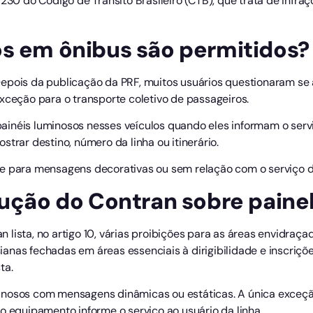
 230 do Código de Trânsito Brasileiro (CTB), que trata de infra
os em ônibus são permitidos?
epois da publicação da PRF, muitos usuários questionaram se 
xceção para o transporte coletivo de passageiros.
néis luminosos nesses veículos quando eles informam o serviço
strar destino, número da linha ou itinerário.
e para mensagens decorativas ou sem relação com o serviço de
lução do Contran sobre paine
lista, no artigo 10, várias proibições para as áreas envidraça
rsianas fechadas em áreas essenciais à dirigibilidade e inscriç
ta.
inosos com mensagens dinâmicas ou estáticas. A única exceção
o equipamento informe o serviço ao usuário da linha.